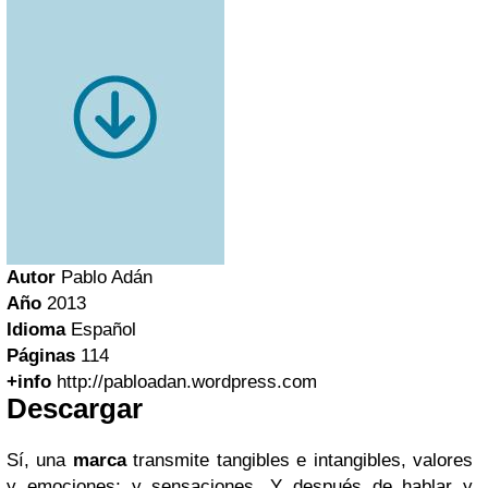
Autor
Pablo Adán
Año
2013
Idioma
Español
Páginas
114
+info
http://pabloadan.wordpress.com
Descargar
Sí, una
marca
transmite tangibles e intangibles, valores
y emociones; y sensaciones. Y después de hablar y