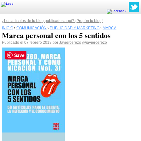
¿Los artículos de tu blog publicados aquí? ¡Propón tu blog!
INICIO
›
COMUNICACIÓN
›
PUBLICIDAD Y MARKETING
›
MARCA
Marca personal con los 5 sentidos
Publicado el 07 febrero 2013 por
Javiercerezo
@javiercerezo
Save