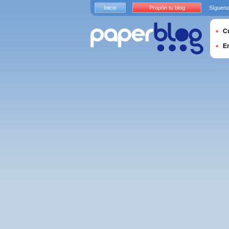
Inicio
Propón tu blog
Sígueno
Cu
E