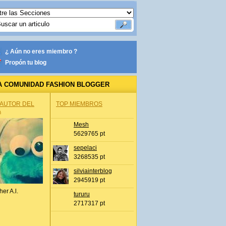
¿ Aún no eres miembro ?
Propón tu blog
A COMUNIDAD FASHION BLOGGER
 AUTOR DEL
TOP MIEMBROS
A
Mesh
5629765 pt
sepelaci
3268535 pt
silviainterblog
2945919 pt
her A.l.
tururu
2717317 pt