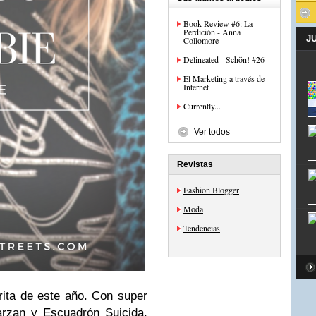
Book Review #6: La
Perdición - Anna
J
Collomore
Delineated - Schön! #26
El Marketing a través de
Internet
Currently...
Ver todos
Revistas
Fashion Blogger
Moda
Tendencias
orita de este año. Con super
rzan y Escuadrón Suicida,