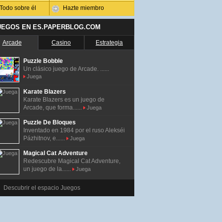
Todo sobre él
Hazte miembro
UEGOS EN ES.PAPERBLOG.COM
Arcade
Casino
Estrategia
Puzzle Bobble
Un clásico juego de Arcade. ......
Juega
Karate Blazers
Karate Blazers es un juego de
Arcade, que forma......
Juega
Puzzle De Bloques
Inventado en 1984 por el ruso Alekséi
Pázhitnov, e......
Juega
Magical Cat Adventure
Redescubre Magical Cat Adventure,
un juego de la......
Juega
Descubrir el espacio Juegos