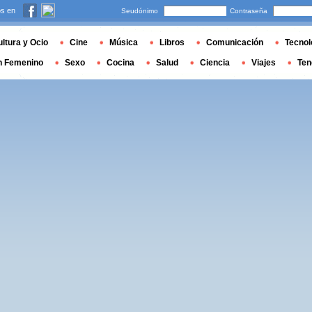
s en
Seudónimo
Contraseña
ltura y Ocio
Cine
Música
Libros
Comunicación
Tecnol
n Femenino
Sexo
Cocina
Salud
Ciencia
Viajes
Ten