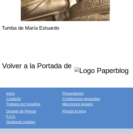
Tumba de María Estuardo
Volver a la Portada de
Inicio
Presentación
Contacto
Condiciones generales
Trabaja con nosotros
Menciones legales
Dossier de Prensa
Propón tu blog
F.A.Q.
Gestionar cookies