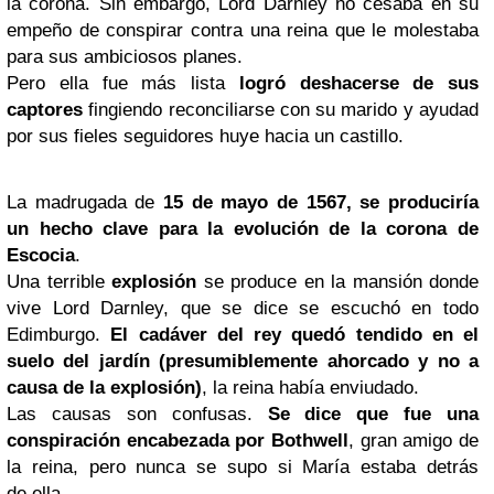
la corona. Sin embargo, Lord Darnley no cesaba en su
empeño de conspirar contra una reina que le molestaba
para sus ambiciosos planes.
Pero ella fue más lista
logró deshacerse de sus
captores
fingiendo reconciliarse con su marido y ayudad
por sus fieles seguidores huye hacia un castillo.
La madrugada de
15 de mayo de 1567, se produciría
un hecho clave para la evolución de la corona de
Escocia
.
Una terrible
explosión
se produce en la mansión donde
vive Lord Darnley, que se dice se escuchó en todo
Edimburgo.
El cadáver del rey quedó tendido en el
suelo del jardín (presumiblemente ahorcado y no a
causa de la explosión)
, la reina había enviudado.
Las causas son confusas.
Se dice que fue una
conspiración encabezada por Bothwell
, gran amigo de
la reina, pero nunca se supo si María estaba detrás
de ella.