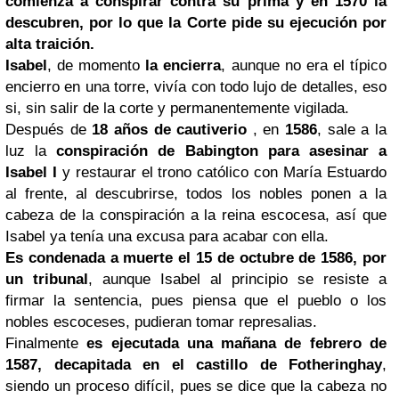
comienza a conspirar contra su prima y en 1570 la
descubren, por lo que la Corte pide su ejecución por
alta traición.
Isabel
, de momento
la encierra
, aunque no era el típico
encierro en una torre, vivía con todo lujo de detalles, eso
si, sin salir de la corte y permanentemente vigilada.
Después de
18 años de cautiverio
, en
1586
, sale a la
luz la
conspiración de Babington para asesinar a
Isabel I
y restaurar el trono católico con María Estuardo
al frente, al descubrirse, todos los nobles ponen a la
cabeza de la conspiración a la reina escocesa, así que
Isabel ya tenía una excusa para acabar con ella.
Es condenada a muerte el 15 de octubre de 1586, por
un tribunal
, aunque Isabel al principio se resiste a
firmar la sentencia, pues piensa que el pueblo o los
nobles escoceses, pudieran tomar represalias.
Finalmente
es ejecutada una mañana de febrero de
1587, decapitada en el castillo de Fotheringhay
,
siendo un proceso difícil, pues se dice que la cabeza no