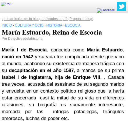
¿Los artículos de tu blog publicados aquí? ¡Propón tu blog!
INICIO
›
CULTURA Y OCIO
›
HISTORIA
›
ESCOCIA
María Estuardo, Reina de Escocia
Por
Detectivesdelahistoria
María I de Escocia
, conocida como
María Estuardo
,
nació en 1542
y su vida fue complicada desde que vino
al mundo, acabando su existencia de manera trágica con
su
decapitación en el año 1587
, a manos de su prima
Isabel I de Inglaterra, hija de Enrique VIII
, . Casada
tres veces, acusada del asesinato de su segundo marido
y envuelta en un contexto político religioso que la haría
estar encerrada casi la mitad de su vida en diferentes
ocasiones, su biografía es sumamente interesante,
marcada por las intrigas palaciegas, triángulos
amorosos, luchas de poder etc.