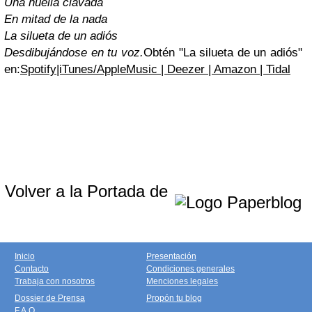
Una huella clavada
En mitad de la nada
La silueta de un adiós
Desdibujándose en tu voz.
Obtén "La silueta de un adiós"
en:
Spotify|iTunes/AppleMusic | Deezer | Amazon | Tidal
Volver a la Portada de
Inicio
Presentación
Contacto
Condiciones generales
Trabaja con nosotros
Menciones legales
Dossier de Prensa
Propón tu blog
F.A.Q.