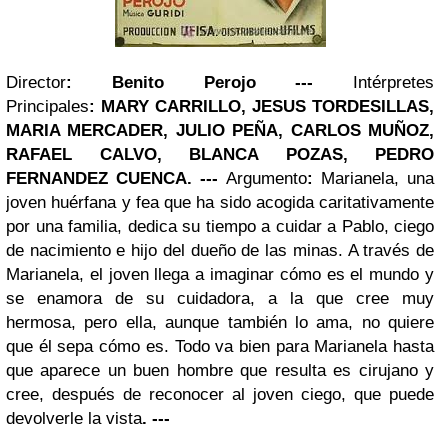
Director
:
Benito Perojo
---
Intérpretes
Principales
:
MARY CARRILLO, JESUS TORDESILLAS,
MARIA MERCADER, JULIO PEÑA, CARLOS MUÑOZ,
RAFAEL CALVO, BLANCA POZAS, PEDRO
FERNANDEZ CUENCA
.
---
Argumento
:
Marianela, una
joven huérfana y fea que ha sido acogida caritativamente
por una familia, dedica su tiempo a cuidar a Pablo, ciego
de nacimiento e hijo del dueño de las minas.
A través de
Marianela, el joven llega a imaginar cómo es el mundo y
se enamora de su cuidadora, a la que cree muy
hermosa, pero ella, aunque también lo ama, no quiere
que él sepa cómo es.
Todo va bien para Marianela hasta
que aparece un buen hombre que resulta es cirujano y
cree, después de reconocer al joven ciego, que puede
devolverle la vista
.
---