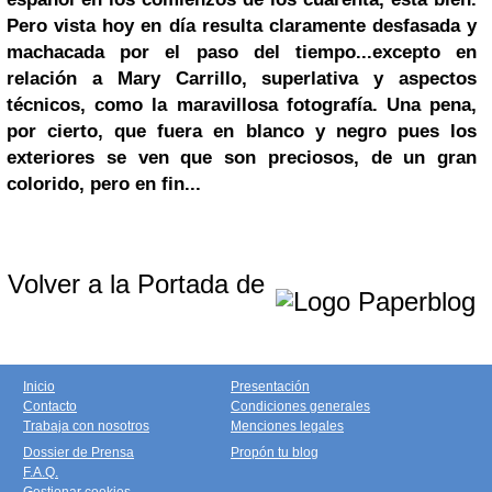
Pero vista hoy en día resulta claramente desfasada y
machacada por el paso del tiempo...excepto en
relación a
Mary Carrillo
, superlativa y aspectos
técnicos, como la maravillosa fotografía. Una pena,
por cierto, que fuera en blanco y negro pues los
exteriores se ven que son preciosos, de un gran
colorido, pero en fin...
Volver a la Portada de
Inicio
Presentación
Contacto
Condiciones generales
Trabaja con nosotros
Menciones legales
Dossier de Prensa
Propón tu blog
F.A.Q.