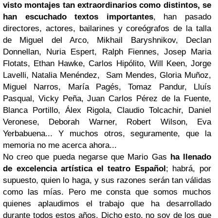
visto montajes tan extraordinarios como distintos, se
han escuchado textos importantes
, han pasado
directores, actores, bailarines y coreógrafos de la talla
de Miguel del Arco, Mikhail Baryshnikov, Declan
Donnellan, Nuria Espert, Ralph Fiennes, Josep Maria
Flotats, Ethan Hawke, Carlos Hipólito, Will Keen, Jorge
Lavelli, Natalia Menéndez, Sam Mendes, Gloria Muñoz,
Miguel Narros, María Pagés, Tomaz Pandur, Lluís
Pasqual, Vicky Peña, Juan Carlos Pérez de la Fuente,
Blanca Portillo, Álex Rigola, Claudio Tolcachir, Daniel
Veronese, Deborah Warner, Robert Wilson, Eva
Yerbabuena... Y muchos otros, seguramente, que la
memoria no me acerca ahora...
No creo que pueda negarse que Mario Gas
ha llenado
de excelencia artística el teatro Español
; habrá, por
supuesto, quien lo haga, y sus razones serán tan válidas
como las mías. Pero me consta que somos muchos
quienes aplaudimos el trabajo que ha desarrollado
durante todos estos años. Dicho esto, no soy de los que