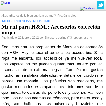
¿Los artículos de tu blog publicados aquí? ¡Propón tu blog!
INICIO
›
TENDENCIAS
›
MODA
›
H&M
Marni para H&M.; Accesorios colección
mujer
Publicado el 21 febrero 2012 por
Shoppercrossing
@Shoppercrossing
Seguimos con las propuestas de Marni en colaboración
con H&M. Hoy le toca el turno a los accesorios. Si la
ropa me encanta, los accesorios ya me vuelven loca.
Los zapatos no me pueden gustar más, muero por las
sandalias de plataforma negras. También me gustan
mucho las sandalias plateadas, el detalle del cordón me
parece una monada. Los pañuelos son preciosos, me
gustan mucho los estampados.Los cinturones son de lo
que nunca te cansas de ponértelos y además van con
todo. Los bolsos además de cómodos, para meter todo y
más, son chulísimos. Las pulseras y brazaletes me