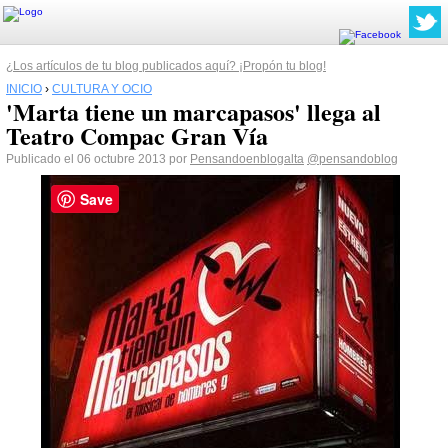
¿Los artículos de tu blog publicados aquí? ¡Propón tu blog!
INICIO
›
CULTURA Y OCIO
'Marta tiene un marcapasos' llega al
Teatro Compac Gran Vía
Publicado el 06 octubre 2013 por
Pensandoenblogalta
@pensandoblog
Save