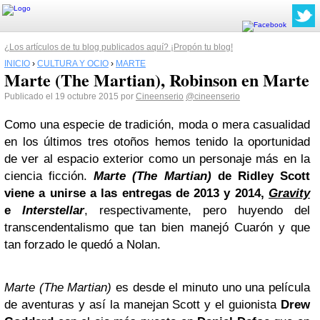
¿Los artículos de tu blog publicados aquí? ¡Propón tu blog!
INICIO
›
CULTURA Y OCIO
›
MARTE
Marte (The Martian), Robinson en Marte
Publicado el 19 octubre 2015 por
Cineenserio
@cineenserio
Como una especie de tradición, moda o mera casualidad
en los últimos tres otoños hemos tenido la oportunidad
de ver al espacio exterior como un personaje más en la
ciencia ficción.
Marte
(The Martian)
de
Ridley Scott
viene a unirse a las entregas de 2013 y 2014,
Gravity
e
Interstellar
, respectivamente, pero huyendo del
transcendentalismo que tan bien manejó Cuarón y que
tan forzado le quedó a Nolan.
Marte (The Martian)
es desde el minuto uno una película
de aventuras y así la manejan Scott y el guionista
Drew