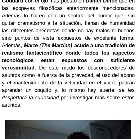
Goddard
con el ojo más puesto en
Daniel Defoe
que en
las epopeyas filosóficas anteriormente mencionadas.
Además lo hacen con un sentido del humor que, sin
quitar dramatismo a la situación, llenan de humanidad
las diferentes anécdotas donde no hay malos ni buenos
sino puntos de vista expuestos de excelente forma.
Además,
Marte (The Martian)
acude a una tradición de
realismo fantacientífico donde todos los aspectos
tecnológicos están expuestos con suficiente
verosimilitud.
De este modo los desconocedores de
asuntos como la fuerza de la gravedad, el uso del abono
y el mantenimiento de la velocidad en el vacío podrán
aprender un poquito y, lo mismo hay suerte,
se les
despertará la curiosidad
por investigar más sobre estos
asuntos.