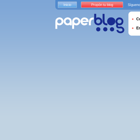
Inicio
Propón tu blog
Sígueno
Cu
E