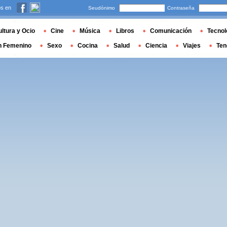
s en
Seudónimo
Contraseña
ltura y Ocio
Cine
Música
Libros
Comunicación
Tecnol
n Femenino
Sexo
Cocina
Salud
Ciencia
Viajes
Ten