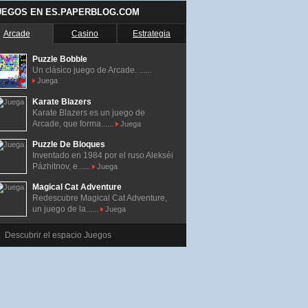
UEGOS EN ES.PAPERBLOG.COM
Arcade
Casino
Estrategia
Puzzle Bobble
Un clásico juego de Arcade. ......
Juega
Karate Blazers
Karate Blazers es un juego de
Arcade, que forma......
Juega
Puzzle De Bloques
Inventado en 1984 por el ruso Alekséi
Pázhitnov, e......
Juega
Magical Cat Adventure
Redescubre Magical Cat Adventure,
un juego de la......
Juega
Descubrir el espacio Juegos