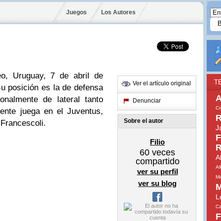
Juegos
Los Autores
o, Uruguay, 7 de abril de
T
Ver el artículo original
Su posición es la de defensa
A
onalmente de lateral tanto
Denunciar
Cr
ente juega en el Juventus,
R
Sobre el autor
 Francescoli.
J
F
Filio
R
60
veces
A
compartido
Al
ver su perfil
Mi
ver su blog
M
L
Ca
F