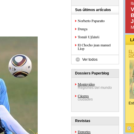
I
V
Sus últimos artículos
B
Norberto Paparatto
J
M
Dunga
Tomáš Ujfaluši
L
El Chocho juan manuel
Llop
EL
DÍ
Ver todos
Dossiers Paperblog
Montevideo
Regiones del mundo
Cáceres
ciudades
Est
Revistas
Deportes