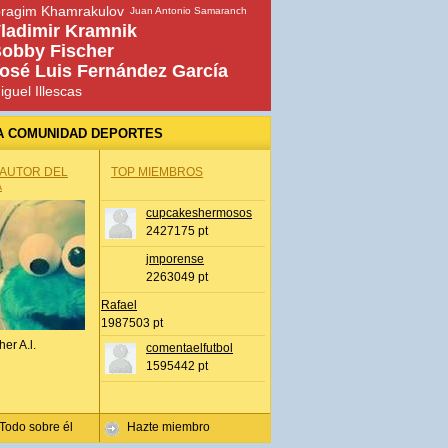
bragim Khamrakulov
Juan Antonio Samaranch
ladimir Kramnik
obby Fischer
osé Luis Fernández García
iguel Illescas
A COMUNIDAD DEPORTES
 AUTOR DEL
TOP MIEMBROS
A
cupcakeshermosos
2427175 pt
jmporense
2263049 pt
Rafael
1987503 pt
her A.l.
comentaelfutbol
1595442 pt
Todo sobre él
Hazte miembro