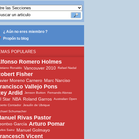
¿ Aún no eres miembro ?
Propón tu blog
EMAS POPULARES
lfonso Romero Holmes
Vancouver 2010
istiano Ronaldo
Rafael Nadal
obert Fisher
avier Moreno Carnero
Marc Narciso
rancisco Vallejo Pons
ey Ardid
Jenson Button
Fernando Alonso
ll Star
NBA
Roland Garros
Australian Open
berto Contador
Jesulín de Ubrique
chael Schumacher
anuel Rivas Pastor
Arturo Pomar
eontxo García
Manuel Golmayo
rlos Sainz
rancesch Vicent