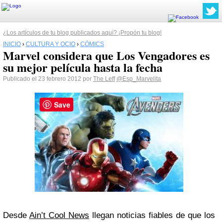
¿Los artículos de tu blog publicados aquí? ¡Propón tu blog!
INICIO
›
CULTURA Y OCIO
›
CÓMICS
Marvel considera que Los Vengadores es
su mejor película hasta la fecha
Publicado el 23 febrero 2012 por
The Leff
@Esp_Marvelita
Save
Desde
Ain’t Cool News
llegan noticias fiables de que los