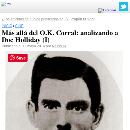
¿Los artículos de tu blog publicados aquí? ¡Propón tu blog!
INICIO
›
CINE
Más allá del O.K. Corral: analizando a
Doc Holliday (I)
Publicado el 12 mayo 2014 por
Nestor74
Save