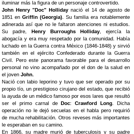
iluminar más la figura de un personaje controvertido.
John Henry "Doc" Holliday
nació el 14 de agosto de
1851 en
Griffin (Georgia)
. Su familia era notablemente
adinerada así que no le faltaron atenciones ni estudios.
Su padre,
Henry Burroughs Holliday
, ejercía la
abogacía y era muy respetado por la comunidad. Había
luchado en la Guerra contra México (1846-1848) y sirvió
también en el ejército Confederado durante la Guerra
Civil. Pero este panorama favorable para el desarrollo
personal no vino acompañado por el don de la salud en
el joven
John.
Nació con labio leporino y tuvo que ser operado por su
propio tío, un prestigioso cirujano del estado, que recibió
la ayuda de un médico famoso por esos lares que resultó
ser el primo carnal de
Doc
:
Crawford Long
. Dicha
operación no le dejó secuelas en el habla pero requirió
de mucha rehabilitación. Otros reveses más importantes
le esperaban en su camino.
En 1866, su madre murió de tuberculosis y su padre