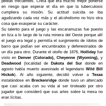
peleas frecuentes. Creía que era mucho mejor ponerse
en riesgo que esperar el día en que la tuberculosis
cumpliera su misión. Su actitud suicida se iba
agudizando cada vez más y el alcoholismo no hizo otra
cosa que exasperar su carácter.
Su talento para el juego y las escaramuzas fue puesto
en liza a lo largo de la ruta minera del Oeste porque allí
el juego era legal y permitía el surgimiento de ídolos de
barro que podían ser encumbrados y defenestrados de
un día para otro. Durante el otoño de 1876,
Holliday
fue
visto en
Denver
(Colorado), Cheyenne (Wyoming),
y
Deadwood
(localidad de
Dakota del Sur
donde en
agosto había muerto asesinado el legendario
Wild Bill
Hickok
). Al año siguiente, decidió volver a
Texas
instalándose en
Breckenridge
donde tuvo un altercado
que casi acaba con su vida al ser tiroteado por otro
jugador que consideró que sus artes sobre la mesa no
eran lícitas.