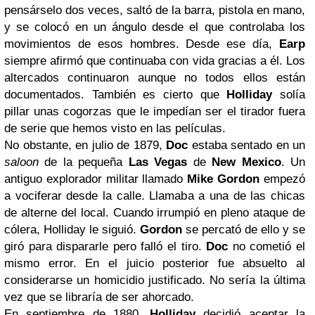
pensárselo dos veces, saltó de la barra, pistola en mano,
y se colocó en un ángulo desde el que controlaba los
movimientos de esos hombres. Desde ese día,
Earp
siempre afirmó que continuaba con vida gracias a él. Los
altercados continuaron aunque no todos ellos están
documentados. También es cierto que
Holliday
solía
pillar unas cogorzas que le impedían ser el tirador fuera
de serie que hemos visto en las películas.
No obstante, en julio de 1879,
Doc
estaba sentado en un
saloon
de la pequeña
Las Vegas
de
New Mexico
. Un
antiguo explorador militar llamado
Mike Gordon
empezó
a vociferar desde la calle. Llamaba a una de las chicas
de alterne del local. Cuando irrumpió en pleno ataque de
cólera, Holliday le siguió.
Gordon
se percató de ello y se
giró para dispararle pero falló el tiro.
Doc
no cometió el
mismo error. En el juicio posterior fue absuelto al
considerarse un homicidio justificado. No sería la última
vez que se libraría de ser ahorcado.
En septiembre de 1880,
Holliday
decidió aceptar la