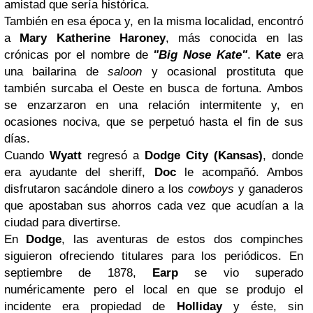
amistad que sería histórica.
También en esa época y, en la misma localidad, encontró
a
Mary Katherine Haroney
, más conocida en las
crónicas por el nombre de
"Big Nose Kate"
.
Kate
era
una bailarina de
saloon
y ocasional prostituta que
también surcaba el Oeste en busca de fortuna. Ambos
se enzarzaron en una relación intermitente y, en
ocasiones nociva, que se perpetuó hasta el fin de sus
días.
Cuando
Wyatt
regresó a
Dodge City (Kansas)
, donde
era ayudante del sheriff,
Doc
le acompañó. Ambos
disfrutaron sacándole dinero a los
cowboys
y ganaderos
que apostaban sus ahorros cada vez que acudían a la
ciudad para divertirse.
En
Dodge
, las aventuras de estos dos compinches
siguieron ofreciendo titulares para los periódicos. En
septiembre de 1878,
Earp
se vio superado
numéricamente pero el local en que se produjo el
incidente era propiedad de
Holliday
y éste, sin