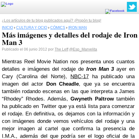
¿Los artículos de tu blog publicados aquí? ¡Propón tu blog!
INICIO
›
CULTURA Y OCIO
›
CÓMICS
›
IRON MAN
Más imágenes y detalles del rodaje de Iron
Man 3
Publicado el 06 junio 2012 por
The Leff
@Esp_Marvelita
Mientras Reel Movie Nation nos presenta unos cuantos
detalles e imágenes del rodaje de
Iron Man 3
ayer en
Cary (Carolina del Norte),
NBC-17
ha publicado una
imagen del actor
Don Cheadle
, que ya se encuentra
también rodando escenas en las que interpreta a James
“Rhodey” Rhodes. Además,
Gwyneth Paltrow
también
ha publicado en Twitter que ya está lista para comenzar
el rodaje. En definitiva, os dejamos con la información y
con imágenes donde vemos vehículos del rodaje y una
mejor imagen al cartel que confirma la presencia de
I.M.A., además del que podría ser el logo oficial de la