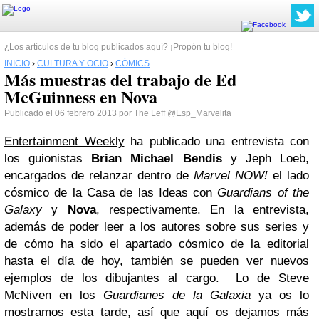
¿Los artículos de tu blog publicados aquí? ¡Propón tu blog!
INICIO
›
CULTURA Y OCIO
›
CÓMICS
Más muestras del trabajo de Ed
McGuinness en Nova
Publicado el 06 febrero 2013 por
The Leff
@Esp_Marvelita
Entertainment Weekly
ha publicado una entrevista con
los guionistas
Brian Michael Bendis
y Jeph Loeb,
encargados de relanzar dentro de
Marvel NOW!
el lado
cósmico de la Casa de las Ideas con
Guardians of the
Galaxy
y
Nova
, respectivamente. En la entrevista,
además de poder leer a los autores sobre sus series y
de cómo ha sido el apartado cósmico de la editorial
hasta el día de hoy, también se pueden ver nuevos
ejemplos de los dibujantes al cargo. Lo de
Steve
McNiven
en los
Guardianes de la Galaxia
ya os lo
mostramos esta tarde, así que aquí os dejamos más