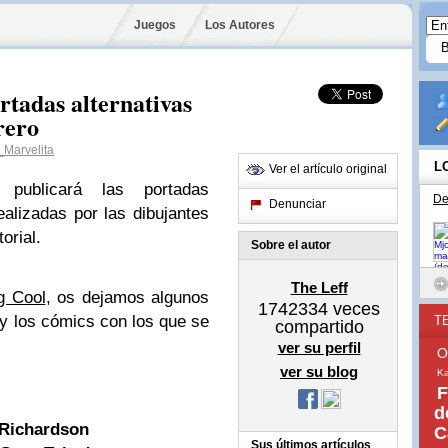
Juegos
Los Autores
tadas alternativas
rero
Marvelita
L
Ver el artículo original
publicará las portadas
De
Denunciar
realizadas por las dibujantes
orial.
Sobre el autor
The Leff
g Cool
, os dejamos algunos
1742334
veces
y los cómics con los que se
T
compartido
ver su perfil
O
ver su blog
Ka
F
d
 Richardson
C
Sus últimos artículos