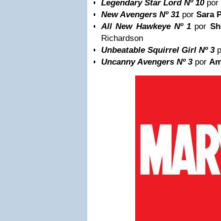
Legendary Star Lord Nº 10
por
New Avengers Nº 31
por
Sara P
All New Hawkeye Nº 1
por
Sh
Richardson
Unbeatable Squirrel Girl Nº 3
p
Uncanny Avengers Nº 3
por
Am