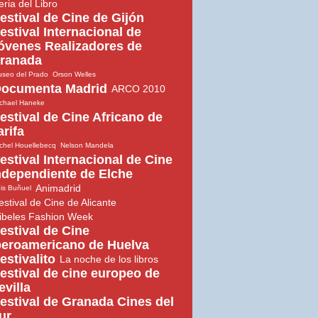
eria del Libro
estival de Cine de Gijón
estival Internacional de
óvenes Realizadores de
ranada
seo del Prado
Orson Welles
ocumenta Madrid
ARCO 2010
chael Haneke
estival de Cine Africano de
arifa
chel Houellebecq
Nelson Mandela
estival Internacional de Cine
ndependiente de Elche
Animadrid
is Buñuel
estival de Cine de Alicante
ibeles Fashion Week
estival de Cine
beroamericano de Huelva
estivalito
La noche de los libros
estival de cine europeo de
evilla
estival de Granada Cines del
ur