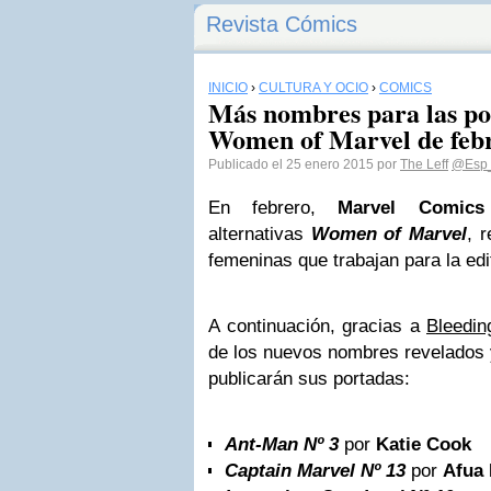
Revista Cómics
INICIO
›
CULTURA Y OCIO
›
CÓMICS
Más nombres para las por
Women of Marvel de feb
Publicado el 25 enero 2015 por
The Leff
@Esp_
En febrero,
Marvel Comics
alternativas
Women of Marvel
, 
femeninas que trabajan para la edit
A continuación, gracias a
Bleedin
de los nuevos nombres revelados 
publicarán sus portadas:
Ant-Man Nº 3
por
Katie Cook
Captain Marvel Nº 13
por
Afua