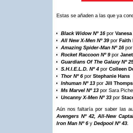
Estas se añaden a las que ya con
Black Widow Nº 16
por
Vanesa
All New X-Men Nº 39
por
Faith
Amazing Spider-Man Nº 16
por
Rocket Raccoon Nº 9
por
Janet
Guardians Of The Galaxy Nº 2
S.H.I.E.L.D. Nº 4
por
Colleen D
Thor Nº 6
por
Stephanie Hans
Inhuman Nº 13
por
Jill Thomp
Ms Marvel Nº 13
por Sara Pichel
Uncanny X-Men Nº 33
por
Stac
Aún nos faltaría por saber las a
Avengers Nº 42, All-New Capt
Iron Man
Nº 6
y
Dedpool Nº 43
.