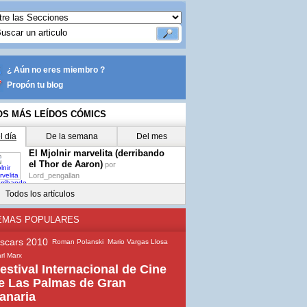
¿ Aún no eres miembro ?
Propón tu blog
OS MÁS LEÍDOS CÓMICS
l día
De la semana
Del mes
El Mjolnir marvelita (derribando
el Thor de Aaron)
por
Lord_pengallan
Todos los artículos
EMAS POPULARES
scars 2010
Roman Polanski
Mario Vargas Llosa
rl Marx
estival Internacional de Cine
e Las Palmas de Gran
anaria