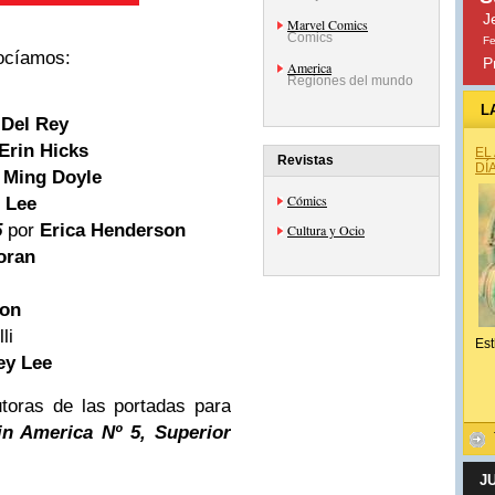
J
Marvel Comics
Comics
Fe
ocíamos:
P
America
Regiones del mundo
L
 Del Rey
 Erin Hicks
EL
Revistas
DÍ
Ming Doyle
Cómics
 Lee
5
por
Erica Henderson
Cultura y Ocio
oran
son
li
Est
ey Lee
utoras de las portadas para
ain
America
Nº 5, Superior
J