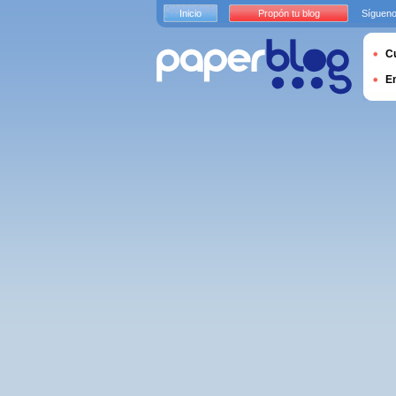
Inicio
Propón tu blog
Sígueno
Cu
E