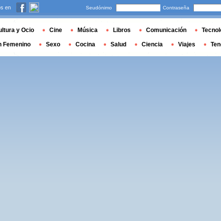
s en
Seudónimo
Contraseña
ltura y Ocio
Cine
Música
Libros
Comunicación
Tecnol
n Femenino
Sexo
Cocina
Salud
Ciencia
Viajes
Ten