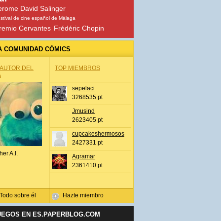
erome David Salinger
stival de cine español de Málaga
remio Cervantes
Frédéric Chopin
A COMUNIDAD CÓMICS
 AUTOR DEL
TOP MIEMBROS
A
sepelaci
3268535 pt
Jmusind
2623405 pt
cupcakeshermosos
2427331 pt
her A.l.
Agramar
2361410 pt
Todo sobre él
Hazte miembro
UEGOS EN ES.PAPERBLOG.COM