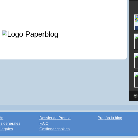
e
ón
Dossier de Prensa
Propón tu blog
s generales
F.A.Q.
legales
Gestionar cookies