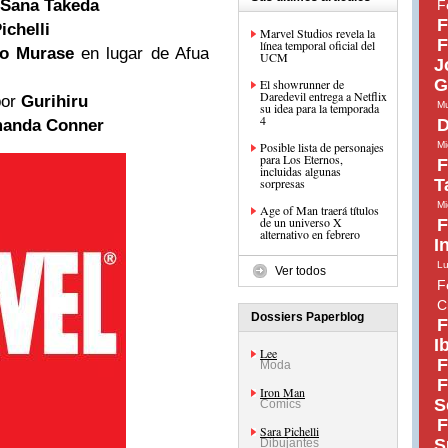
Sana Takeda
F
F
ichelli
Marvel Studios revela la
F
línea temporal oficial del
o Murase
en lugar de Afua
UCM
J
G
El showrunner de
Daredevil entrega a Netflix
or
Gurihiru
Mu
su idea para la temporada
4
D
anda Conner
Posible lista de personajes
Mi
para Los Eternos,
F
incluidas algunas
sorpresas
T
Mi
Age of Man traerá títulos
de un universo X
F
alternativo en febrero
I
Lu
Ver todos
F
C
Dossiers Paperblog
F
I
Lee
F
Moda
F
Iron Man
S
Comics
F
Sara Pichelli
S
Dibujantes