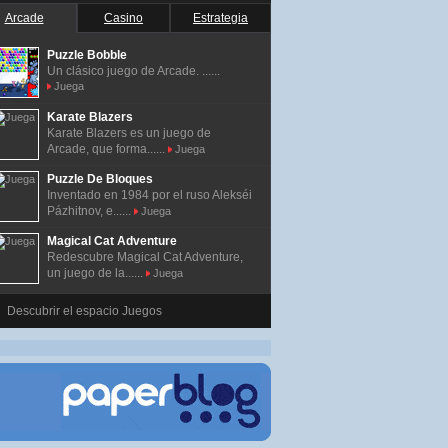
Arcade
Casino
Estrategia
Puzzle Bobble
Un clásico juego de Arcade. ......
Juega
Karate Blazers
Karate Blazers es un juego de
Arcade, que forma......
Juega
Puzzle De Bloques
Inventado en 1984 por el ruso Alekséi
Pázhitnov, e......
Juega
Magical Cat Adventure
Redescubre Magical Cat Adventure,
un juego de la......
Juega
Descubrir el espacio Juegos