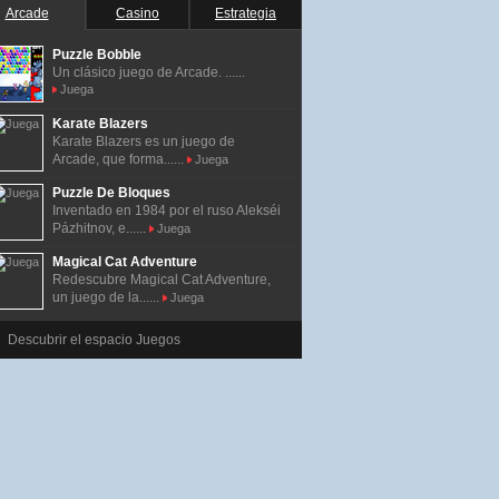
Arcade
Casino
Estrategia
Puzzle Bobble
Un clásico juego de Arcade. ......
Juega
Karate Blazers
Karate Blazers es un juego de
Arcade, que forma......
Juega
Puzzle De Bloques
Inventado en 1984 por el ruso Alekséi
Pázhitnov, e......
Juega
Magical Cat Adventure
Redescubre Magical Cat Adventure,
un juego de la......
Juega
Descubrir el espacio Juegos