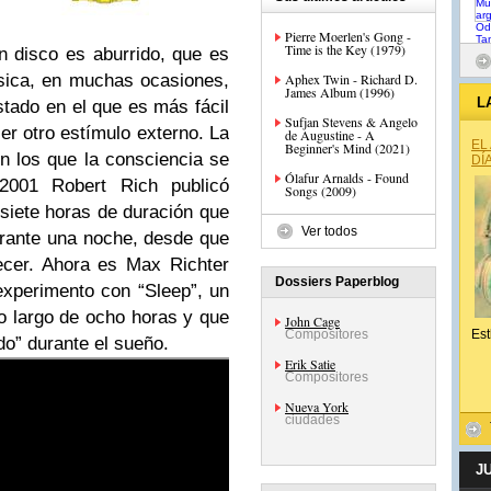
Pierre Moerlen's Gong -
Time is the Key (1979)
 disco es aburrido, que es
sica, en muchas ocasiones,
Aphex Twin - Richard D.
James Album (1996)
L
tado en el que es más fácil
Sufjan Stevens & Angelo
er otro estímulo externo. La
de Augustine - A
EL
Beginner's Mind (2021)
en los que la consciencia se
DÍ
Ólafur Arnalds - Found
001 Robert Rich publicó
Songs (2009)
siete horas de duración que
Ver todos
rante una noche, desde que
ecer. Ahora es Max Richter
Dossiers Paperblog
experimento con “Sleep”, un
lo largo de ocho horas y que
John Cage
Compositores
Est
o” durante el sueño.
Erik Satie
Compositores
Nueva York
ciudades
J