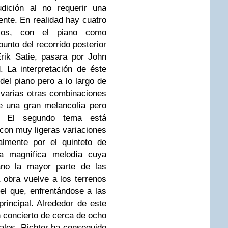
udición al no requerir una
ente. En realidad hay cuatro
llos, con el piano como
punto del recorrido posterior
rik Satie, pasara por John
 La interpretación de éste
el piano pero a lo largo de
varias otras combinaciones
e una gran melancolía pero
. El segundo tema está
con muy ligeras variaciones
almente por el quinteto de
ra magnífica melodía cuya
rano la mayor parte de las
a obra vuelve a los terrenos
el que, enfrentándose a las
rincipal. Alrededor de este
 concierto de cerca de ocho
uales, Richter ha conseguido