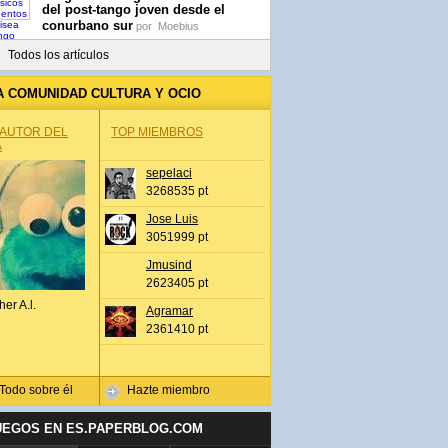
del post-tango joven desde el
conurbano sur
por
Moebius
Todos los artículos
A COMUNIDAD CULTURA Y OCIO
 AUTOR DEL
TOP MIEMBROS
A
sepelaci
3268535 pt
Jose Luis
3051999 pt
Jmusind
2623405 pt
her A.l.
Agramar
2361410 pt
Todo sobre él
Hazte miembro
UEGOS EN ES.PAPERBLOG.COM