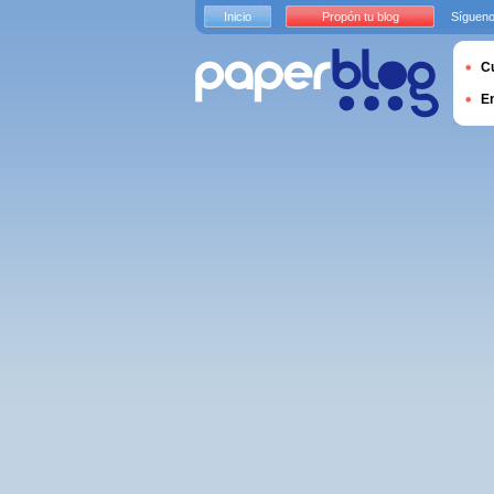
Inicio
Propón tu blog
Sígueno
Cu
E