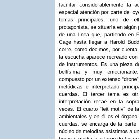
facilitar considerablemente la a
especial atención por parte del oy
temas principales, uno de e
protagonista, se situaría en algún 
de una linea que, partiendo en E
Cage hasta llegar a Harold Budd.
corre, como decimos, por cuenta d
la escucha aparece recreado con 
de instrumentos. Es una pieza d
bellísima y muy emocionante
compuesto por un extenso “drone”
melódicas e interpretado princip
cuerdas. El tercer tema es ot
interpretación recae en la sop
veces. El cuarto “leit motiv” de l
ambientales y en él es el órgano 
cuerdas, se encarga de la parte p
núcleo de melodías asistimos a un
horas y media a lo largo de las c