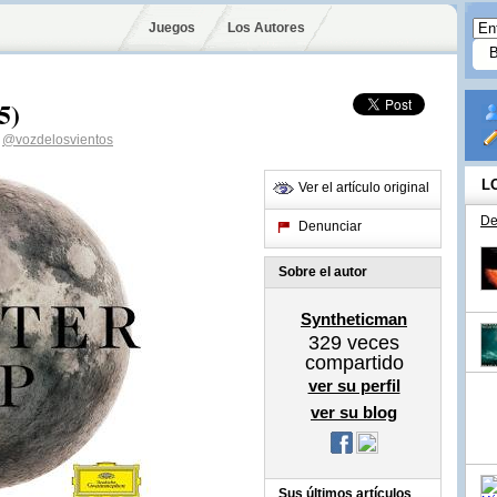
Juegos
Los Autores
5)
@vozdelosvientos
L
Ver el artículo original
De
Denunciar
Sobre el autor
Syntheticman
329
veces
compartido
ver su perfil
ver su blog
Sus últimos artículos