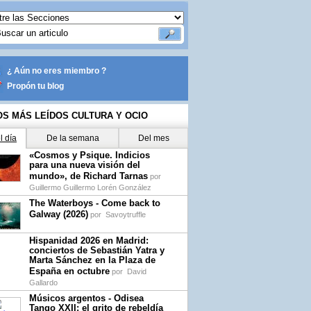
¿ Aún no eres miembro ?
Propón tu blog
OS MÁS LEÍDOS CULTURA Y OCIO
l día
De la semana
Del mes
«Cosmos y Psique. Indicios
para una nueva visión del
mundo», de Richard Tarnas
por
Guillermo Guillermo Lorén González
The Waterboys - Come back to
Galway (2026)
por
Savoytruffle
Hispanidad 2026 en Madrid:
conciertos de Sebastián Yatra y
Marta Sánchez en la Plaza de
España en octubre
por
David
Gallardo
Músicos argentos - Odisea
Tango XXII: el grito de rebeldía