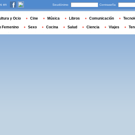
s en
Seudónimo
Contraseña
ltura y Ocio
Cine
Música
Libros
Comunicación
Tecnol
n Femenino
Sexo
Cocina
Salud
Ciencia
Viajes
Ten