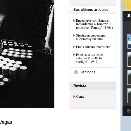
Sus últimos artículos
J
Encuentros con Sinatra.
Recordamos a Tommy: "I
remember Tommy" (1961)
Sinatra en cuarentena:
Nice'n'easy 60 años
Frank Sinatra interestelar
Estela a la luz de las
estrellas ("Stella by
starlight". 1947)
Ver todos
Revista
Gente
 Vegas