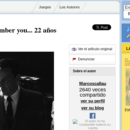
Juegos
Los Autores
mber you... 22 años
L
Ver el artículo original
Denunciar
EL
DÍ
Sobre el autor
Marcoscallau
2640
veces
compartido
ver su perfil
ver su blog
Est