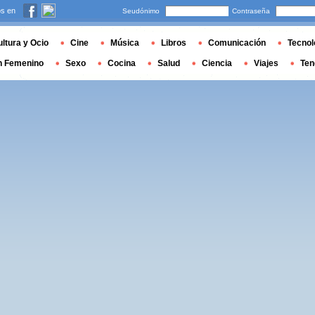
s en
Seudónimo
Contraseña
ltura y Ocio
Cine
Música
Libros
Comunicación
Tecnol
n Femenino
Sexo
Cocina
Salud
Ciencia
Viajes
Ten