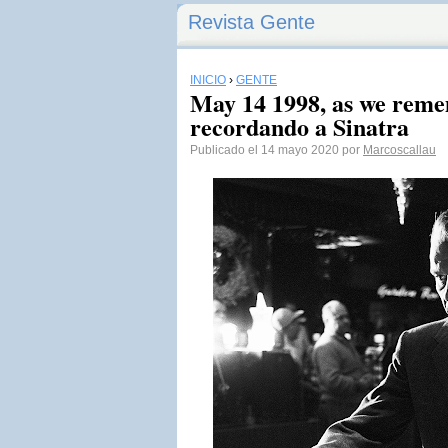
Revista Gente
INICIO
›
GENTE
May 14 1998, as we reme
recordando a Sinatra
Publicado el 14 mayo 2020 por
Marcoscallau