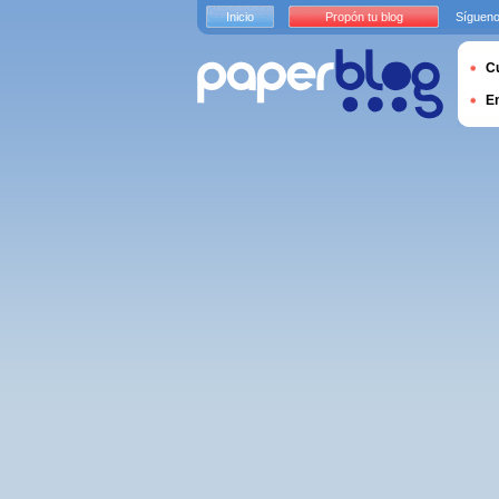
Inicio
Propón tu blog
Sígueno
Cu
E