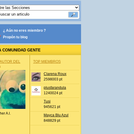
¿ Aún no eres miembro ?
Propón tu blog
A COMUNIDAD GENTE
 AUTOR DEL
TOP MIEMBROS
A
Clarena Roux
2598003 pt
plusfarandula
1240024 pt
Tusi
945621 pt
her A.l.
Mayca Blu Azul
848829 pt