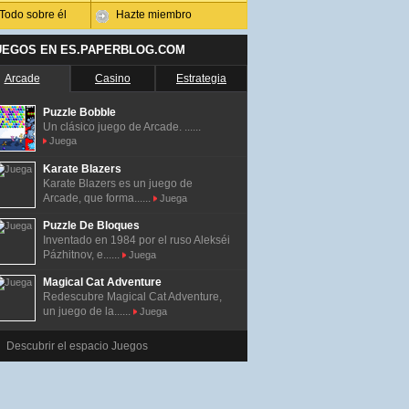
Todo sobre él
Hazte miembro
UEGOS EN ES.PAPERBLOG.COM
Arcade
Casino
Estrategia
Puzzle Bobble
Un clásico juego de Arcade. ......
Juega
Karate Blazers
Karate Blazers es un juego de
Arcade, que forma......
Juega
Puzzle De Bloques
Inventado en 1984 por el ruso Alekséi
Pázhitnov, e......
Juega
Magical Cat Adventure
Redescubre Magical Cat Adventure,
un juego de la......
Juega
Descubrir el espacio Juegos