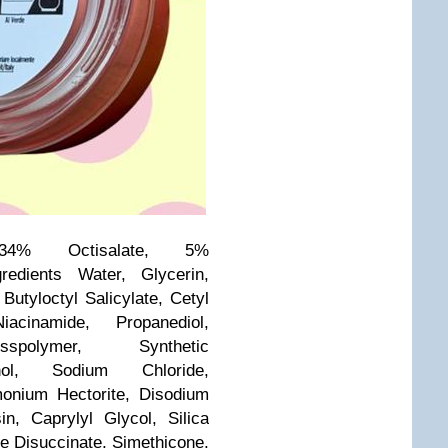
,34% Octisalate, 5%
edients Water, Glycerin,
Butyloctyl Salicylate, Cetyl
acinamide, Propanediol,
osspolymer, Synthetic
anol, Sodium Chloride,
imonium Hectorite, Disodium
n, Caprylyl Glycol, Silica
ne Disuccinate, Simethicone,