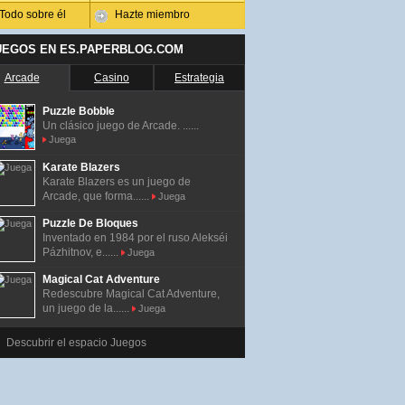
Todo sobre él
Hazte miembro
UEGOS EN ES.PAPERBLOG.COM
Arcade
Casino
Estrategia
Puzzle Bobble
Un clásico juego de Arcade. ......
Juega
Karate Blazers
Karate Blazers es un juego de
Arcade, que forma......
Juega
Puzzle De Bloques
Inventado en 1984 por el ruso Alekséi
Pázhitnov, e......
Juega
Magical Cat Adventure
Redescubre Magical Cat Adventure,
un juego de la......
Juega
Descubrir el espacio Juegos