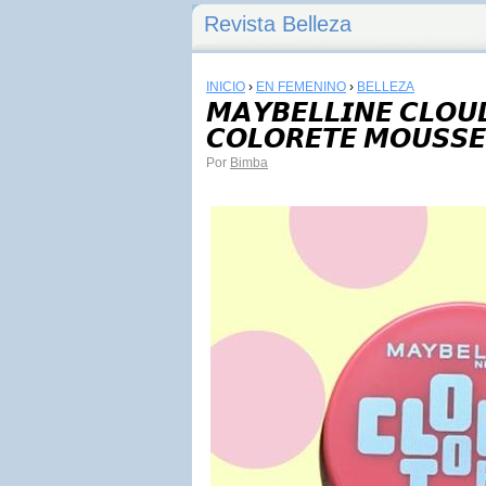
Revista Belleza
INICIO
›
EN FEMENINO
›
BELLEZA
𝙈𝘼𝙔𝘽𝙀𝙇𝙇𝙄𝙉𝙀 𝘾𝙇𝙊𝙐
𝘾𝙊𝙇𝙊𝙍𝙀𝙏𝙀 𝙈𝙊𝙐𝙎𝙎𝙀
Por
Bimba