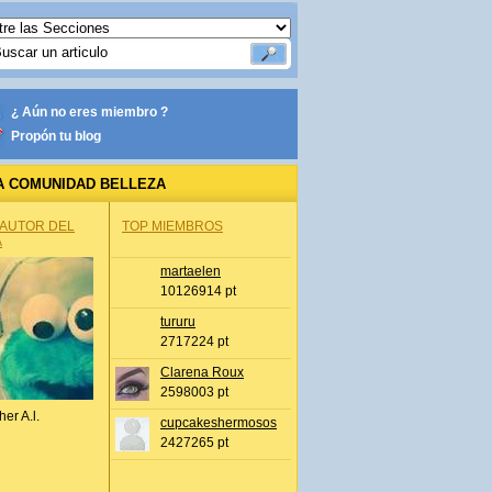
¿ Aún no eres miembro ?
Propón tu blog
A COMUNIDAD BELLEZA
 AUTOR DEL
TOP MIEMBROS
A
martaelen
10126914 pt
tururu
2717224 pt
Clarena Roux
2598003 pt
her A.l.
cupcakeshermosos
2427265 pt