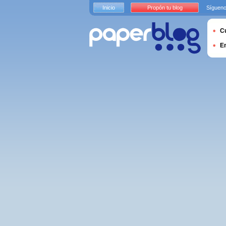
Inicio
Propón tu blog
Sígueno
Cu
E