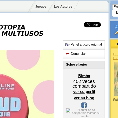
Juegos
Los Autores
𝘿𝙏𝙊𝙋𝙄𝘼
 𝙈𝙐𝙇𝙏𝙄𝙐𝙎𝙊𝙎
L
Ver el artículo original
Denunciar
EL
DÍ
Sobre el autor
Bimba
402
veces
compartido
ver su perfil
ver su blog
Est