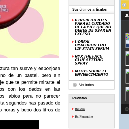
Sus últimos artículos
J
𝟲 𝙄𝙉𝙂𝙍𝙀𝘿𝙄𝙀𝙉𝙏𝙀𝙎
𝙋𝘼𝙍𝘼 𝙀𝙇 𝘾𝙐𝙄𝘿𝘼𝘿𝙊
𝘿𝙀 𝙇𝘼 𝙋𝙄𝙀𝙇 𝙌𝙐𝙀 𝙉𝙊
𝘿𝙀𝘽𝙀𝙎 𝘿𝙀 𝙐𝙎𝘼𝙍 𝙀𝙉
𝙀𝙓𝘾𝙀𝙎𝙊
𝙇'𝙊𝙍𝙀𝘼𝙇
𝙃𝙔𝘼𝙇𝙐𝙍𝙊𝙉 𝙏𝙄𝙉𝙏
𝙇𝙄𝙋 𝙎𝙏𝘼𝙄𝙉 𝙎𝙀𝙍𝙐𝙈
𝙉𝙔𝙓 𝙏𝙃𝙀 𝙁𝘼𝘾𝙀
𝙂𝙇𝙐𝙀 𝙎𝙀𝙏𝙏𝙄𝙉𝙂
𝙎𝙋𝙍𝘼𝙔
xtura tan suave y esponjosa
𝙈𝙄𝙏𝙊𝙎 𝙎𝙊𝘽𝙍𝙀 𝙀𝙇
𝙀𝙉𝙑𝙀𝙅𝙀𝘾𝙄𝙈𝙄𝙀𝙉𝙏𝙊
eno de un pastel, pero sin
je que te permite mirarte al
Ver todos
idos con los dedos en las
los labios para no parecer
Revistas
einta segundos has pasado de
Belleza
 horas y bebo dos litros de
En Femenino