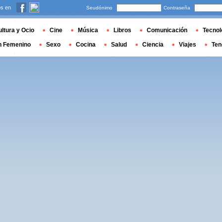
s en
Seudónimo
Contraseña
ltura y Ocio
Cine
Música
Libros
Comunicación
Tecnol
n Femenino
Sexo
Cocina
Salud
Ciencia
Viajes
Ten