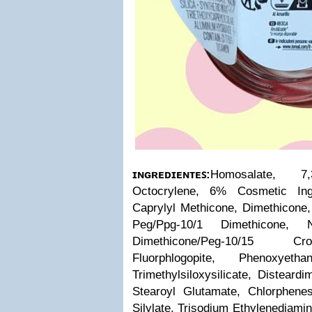
ɪɴɢʀᴇᴅɪᴇɴᴛᴇꜱ:
Homosalate, 7
Octocrylene, 6% Cosmetic Ingr
Caprylyl Methicone, Dimethicone, 
Peg/Ppg-10/1 Dimethicone, Ni
Dimethicone/Peg-10/15 Cr
Fluorphlogopite, Phenoxyeth
Trimethylsiloxysilicate, Disteard
Stearoyl Glutamate, Chlorphenesi
Silylate, Trisodium Ethylenediami