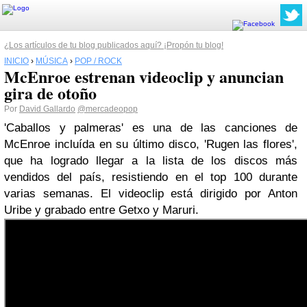
¿Los artículos de tu blog publicados aquí? ¡Propón tu blog!
INICIO
›
MÚSICA
›
POP / ROCK
McEnroe estrenan videoclip y anuncian
gira de otoño
Por
David Gallardo
@mercadeopop
'Caballos y palmeras' es una de las canciones de
McEnroe incluída en su último disco, 'Rugen las flores',
que ha logrado llegar a la lista de los discos más
vendidos del país, resistiendo en el top 100 durante
varias semanas. El videoclip está dirigido por Anton
Uribe y grabado entre Getxo y Maruri.