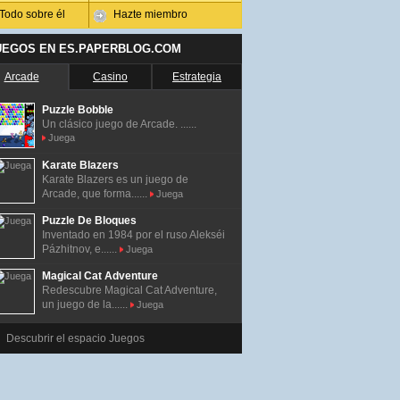
Todo sobre él
Hazte miembro
UEGOS EN ES.PAPERBLOG.COM
Arcade
Casino
Estrategia
Puzzle Bobble
Un clásico juego de Arcade. ......
Juega
Karate Blazers
Karate Blazers es un juego de
Arcade, que forma......
Juega
Puzzle De Bloques
Inventado en 1984 por el ruso Alekséi
Pázhitnov, e......
Juega
Magical Cat Adventure
Redescubre Magical Cat Adventure,
un juego de la......
Juega
Descubrir el espacio Juegos