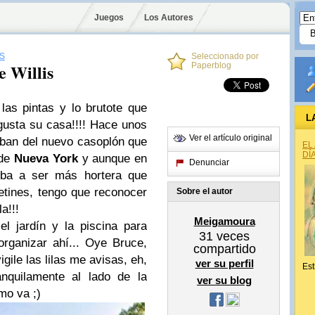
Juegos
Los Autores
S
Seleccionado por
e Willis
Paperblog
las pintas y lo brutote que
L
gusta su casa!!!! Hace unos
Ver el artículo original
laban del nuevo casoplón que
EL
DÍ
 de
Nueva York
y aunque en
Denunciar
ba a ser más hortera que
etines, tengo que reconocer
Sobre el autor
a!!!
Meigamoura
l jardín y la piscina para
31
veces
organizar ahí... Oye Bruce,
compartido
igile las lilas me avisas, eh,
ver su perfil
Est
nquilamente al lado de la
ver su blog
mo va ;)