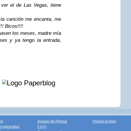
er el de Las Vegas, tiene
o la canción me encanta, me
!! Bicos!!!!
pasen los meses, madre mía
es y ya tengo la entrada,
e
ón
Dossier de Prensa
Propón tu blog
s generales
F.A.Q.