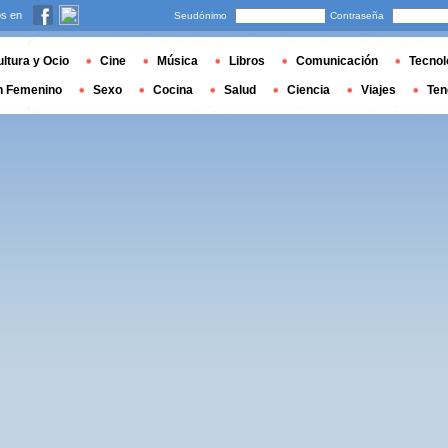
s en
Seudónimo
Contraseña
ltura y Ocio
Cine
Música
Libros
Comunicación
Tecnol
n Femenino
Sexo
Cocina
Salud
Ciencia
Viajes
Ten