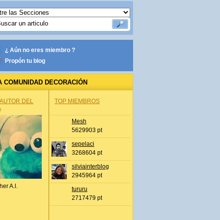
¿ Aún no eres miembro ?
Propón tu blog
A COMUNIDAD DECORACIÓN
 AUTOR DEL
TOP MIEMBROS
A
Mesh
5629903 pt
sepelaci
3268604 pt
silviainterblog
2945964 pt
her A.l.
tururu
2717479 pt