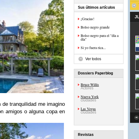
Sus últimos artículos
J
¡Gracias!
Bolso negro grande
Bolso negro para el "día a
día"
Si yo fuera rica...
Ver todos
Dossiers Paperblog
Bruce Willis
Actores
Nueva York
ciudades
 de tranquilidad me imagino
Las Vegas
on amigos o alguna copa en
ciudades
Revistas