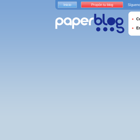
Inicio
Propón tu blog
Sígueno
Cu
E