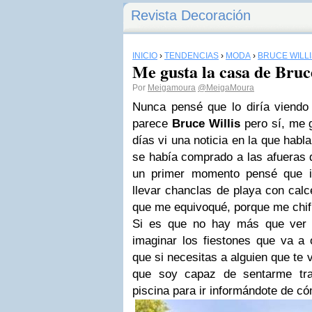
Revista Decoración
INICIO
›
TENDENCIAS
›
MODA
›
BRUCE WILLI
Me gusta la casa de Bruc
Por
Meigamoura
@MeigaMoura
Nunca pensé que lo diría viendo 
parece
Bruce Willis
pero sí, me 
días vi una noticia en la que hab
se había comprado a las afueras
un primer momento pensé que i
llevar chanclas de playa con calc
que me equivoqué, porque me chifl
Si es que no hay más que ver e
imaginar los fiestones que va a 
que si necesitas a alguien que te v
que soy capaz de sentarme tra
piscina para ir informándote de có