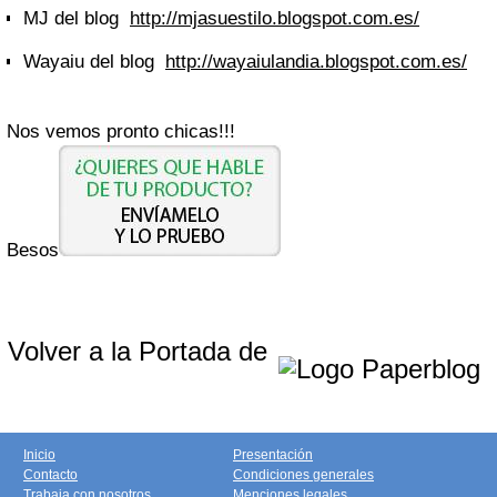
MJ del blog
http://mjasuestilo.blogspot.com.es/
Wayaiu del blog
http://wayaiulandia.blogspot.com.es/
Nos vemos pronto chicas!!!
Besos
Volver a la Portada de
Inicio
Presentación
Contacto
Condiciones generales
Trabaja con nosotros
Menciones legales