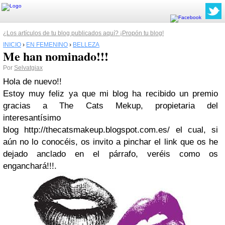
¿Los artículos de tu blog publicados aquí? ¡Propón tu blog!
INICIO
›
EN FEMENINO
›
BELLEZA
Me han nominado!!!
Por
Selvatgiax
Hola de nuevo!!
Estoy muy feliz ya que mi blog ha recibido un premio
gracias a The Cats Mekup, propietaria del
interesantísimo
blog http://thecatsmakeup.blogspot.com.es/ el cual, si
aún no lo conocéis, os invito a pinchar el link que os he
dejado anclado en el párrafo, veréis como os
enganchará!!!.