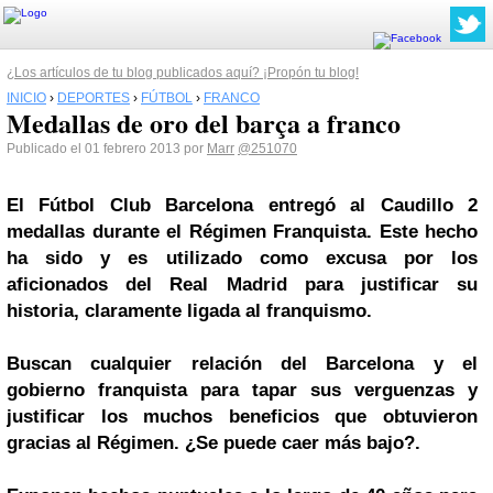
¿Los artículos de tu blog publicados aquí? ¡Propón tu blog!
INICIO
›
DEPORTES
›
FÚTBOL
›
FRANCO
Medallas de oro del barça a franco
Publicado el 01 febrero 2013 por
Marr
@251070
El Fútbol Club Barcelona entregó al Caudillo 2
medallas durante el Régimen Franquista. Este hecho
ha sido y es utilizado como excusa por los
aficionados del Real Madrid para justificar su
historia, claramente ligada al franquismo.
Buscan cualquier relación del Barcelona y el
gobierno franquista para tapar sus verguenzas y
justificar los muchos beneficios que obtuvieron
gracias al Régimen. ¿Se puede caer más bajo?.