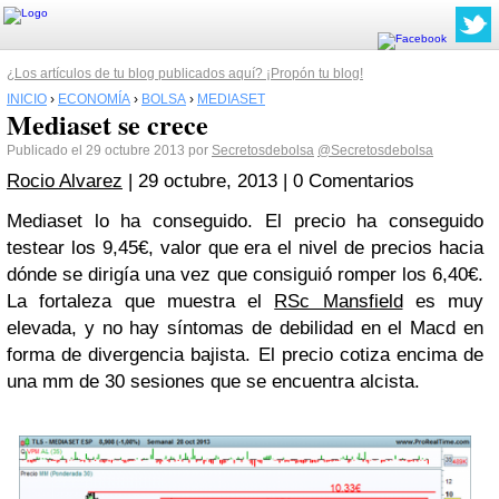
¿Los artículos de tu blog publicados aquí? ¡Propón tu blog!
INICIO
›
ECONOMÍA
›
BOLSA
›
MEDIASET
Mediaset se crece
Publicado el 29 octubre 2013 por
Secretosdebolsa
@Secretosdebolsa
Rocio Alvarez
|
29 octubre, 2013
| 0 Comentarios
Mediaset lo ha conseguido. El precio ha conseguido
testear los 9,45€, valor que era el nivel de precios hacia
dónde se dirigía una vez que consiguió romper los 6,40€.
La fortaleza que muestra el
RSc Mansfield
es muy
elevada, y no hay síntomas de debilidad en el Macd en
forma de divergencia bajista. El precio cotiza encima de
una mm de 30 sesiones que se encuentra alcista.