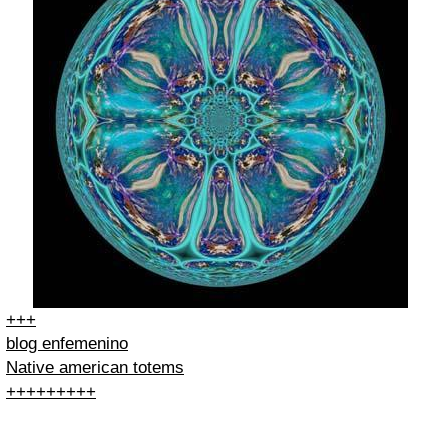
+
+
+
blog enfemenino
Native american totems
+
+
+
+
+
+
+
+
+