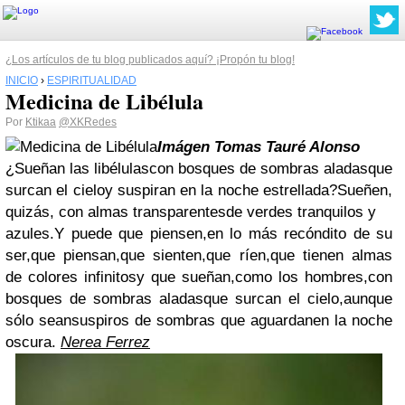
¿Los artículos de tu blog publicados aquí? ¡Propón tu blog!
INICIO
›
ESPIRITUALIDAD
Medicina de Libélula
Por
Ktikaa
@XKRedes
Imágen Tomas Tauré Alonso
¿Sueñan las libélulascon bosques de sombras aladasque
surcan el cieloy suspiran en la noche estrellada?Sueñen,
quizás, con almas transparentesde verdes tranquilos y
azules.Y puede que piensen,en lo más recóndito de su
ser,que piensan,que sienten,que ríen,que tienen almas
de colores infinitosy que sueñan,como los hombres,con
bosques de sombras aladasque surcan el cielo,aunque
sólo seansuspiros de sombras que aguardanen la noche
oscura.
Nerea Ferrez