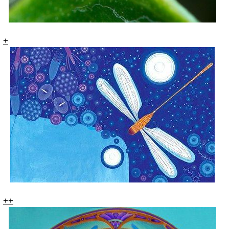
+
+
+