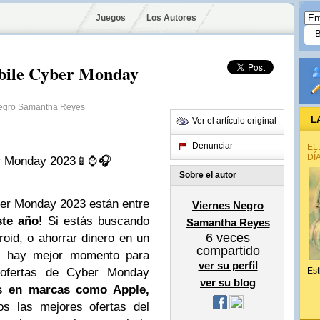
Juegos
Los Autores
obile Cyber Monday
egro Samantha Reyes
L
Ver el artículo original
Denunciar
EL
DÍ
er Monday 2023📱⌚🎧
Sobre el autor
ber Monday 2023 están entre
Viernes Negro
ste año
! Si estás buscando
Samantha Reyes
6
veces
roid, o ahorrar dinero en un
compartido
o hay mejor momento para
ver su perfil
 ofertas de Cyber Monday
Est
ver su blog
s en marcas como Apple,
 las mejores ofertas del