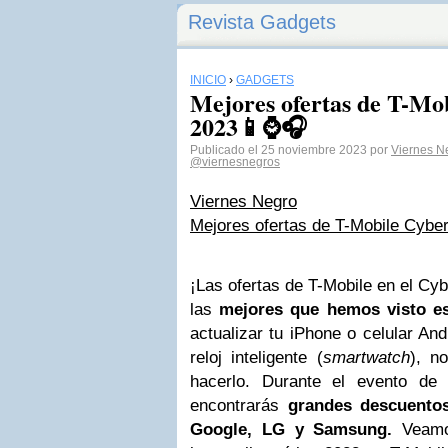
Revista Gadgets
INICIO
›
GADGETS
Mejores ofertas de T-M
2023📱⌚🎧
Publicado el 25 noviembre 2023 por
Viernes N
@viernesnegros
Viernes Negro
Mejores ofertas de T-Mobile Cyb
¡Las ofertas de T-Mobile en el Cy
las
mejores que hemos visto e
actualizar tu iPhone o celular And
reloj inteligente (
smartwatch
), n
hacerlo. Durante el evento de
encontrarás
grandes descuento
Google, LG y Samsung.
Veamos