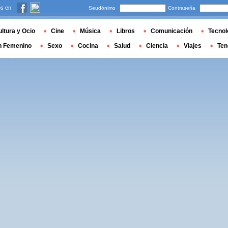
s en
Seudónimo
Contraseña
ltura y Ocio
Cine
Música
Libros
Comunicación
Tecnol
n Femenino
Sexo
Cocina
Salud
Ciencia
Viajes
Ten