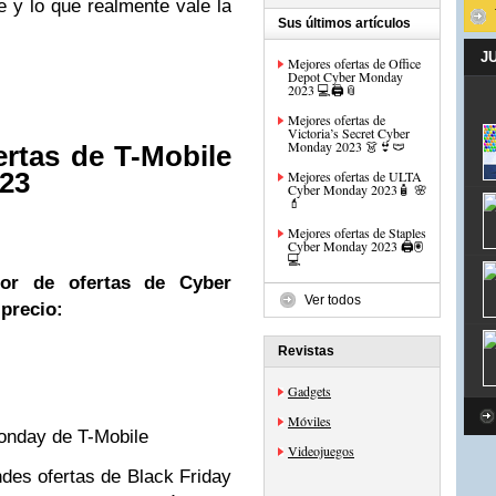
e y lo que realmente vale la
Sus últimos artículos
J
Mejores ofertas de Office
Depot Cyber Monday
2023 💻🖨️📎
Mejores ofertas de
Victoria’s Secret Cyber
Monday 2023 👗👙🩲
rtas de T-Mobile
23
Mejores ofertas de ULTA
Cyber Monday 2023🧴 🌸
💄
Mejores ofertas de Staples
Cyber Monday 2023 🖨️🖲️
💻
or de ofertas de Cyber
Ver todos
precio:
Revistas
Gadgets
Móviles
onday de T-Mobile
Videojuegos
des ofertas de Black Friday