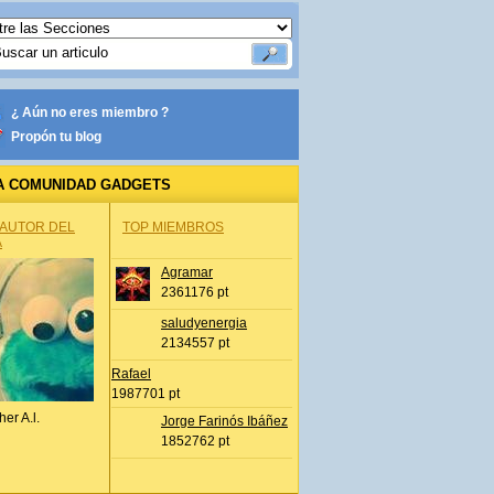
¿ Aún no eres miembro ?
Propón tu blog
A COMUNIDAD GADGETS
 AUTOR DEL
TOP MIEMBROS
A
Agramar
2361176 pt
saludyenergia
2134557 pt
Rafael
1987701 pt
her A.l.
Jorge Farinós Ibáñez
1852762 pt