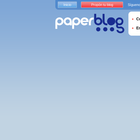
Inicio
Propón tu blog
Sígueno
Cu
E