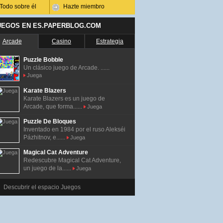
Todo sobre él
Hazte miembro
UEGOS EN ES.PAPERBLOG.COM
Arcade
Casino
Estrategia
Puzzle Bobble
Un clásico juego de Arcade. ......
Juega
Karate Blazers
Karate Blazers es un juego de
Arcade, que forma......
Juega
Puzzle De Bloques
Inventado en 1984 por el ruso Alekséi
Pázhitnov, e......
Juega
Magical Cat Adventure
Redescubre Magical Cat Adventure,
un juego de la......
Juega
Descubrir el espacio Juegos