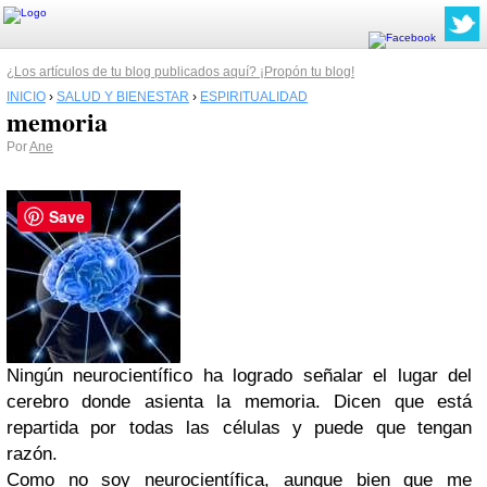
¿Los artículos de tu blog publicados aquí? ¡Propón tu blog!
INICIO
›
SALUD Y BIENESTAR
›
ESPIRITUALIDAD
memoria
Por
Ane
Save
Ningún neurocientífico ha logrado señalar el lugar del
cerebro donde asienta la memoria. Dicen que está
repartida por todas las células y puede que tengan
razón.
Como no soy neurocientífica, aunque bien que me