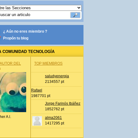
¿ Aún no eres miembro ?
Propón tu blog
A COMUNIDAD TECNOLOGÍA
 AUTOR DEL
TOP MIEMBROS
A
saludyenergia
2134557 pt
Rafael
1987701 pt
Jorge Farinós Ibáñez
1852762 pt
her A.l.
alma2061
1417295 pt