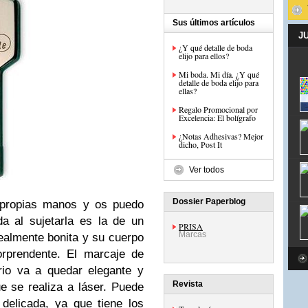
Sus últimos artículos
J
¿Y qué detalle de boda
elijo para ellos?
Mi boda. Mi día. ¿Y qué
detalle de boda elijo para
ellas?
Regalo Promocional por
Excelencia: El bolígrafo
¿Notas Adhesivas? Mejor
dicho, Post It
Ver todos
Dossier Paperblog
 propias manos y os puedo
a al sujetarla es la de un
PRISA
Marcas
realmente bonita y su cuerpo
rprendente. El marcaje de
rio va a quedar elegante y
Revista
 se realiza a láser. Puede
delicada, ya que tiene los