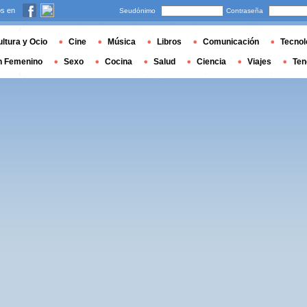
s en
Seudónimo
Contraseña
ltura y Ocio
Cine
Música
Libros
Comunicación
Tecnol
n Femenino
Sexo
Cocina
Salud
Ciencia
Viajes
Ten