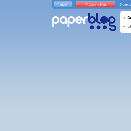
Inicio
Propón tu blog
Sígueno
Cu
E