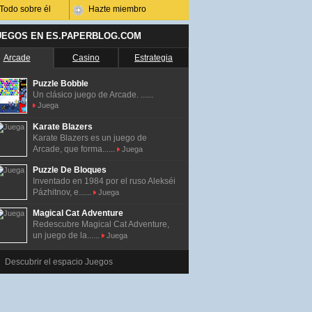
Todo sobre él
Hazte miembro
UEGOS EN ES.PAPERBLOG.COM
Arcade
Casino
Estrategia
Puzzle Bobble
Un clásico juego de Arcade. ......
Juega
Karate Blazers
Karate Blazers es un juego de
Arcade, que forma......
Juega
Puzzle De Bloques
Inventado en 1984 por el ruso Alekséi
Pázhitnov, e......
Juega
Magical Cat Adventure
Redescubre Magical Cat Adventure,
un juego de la......
Juega
Descubrir el espacio Juegos