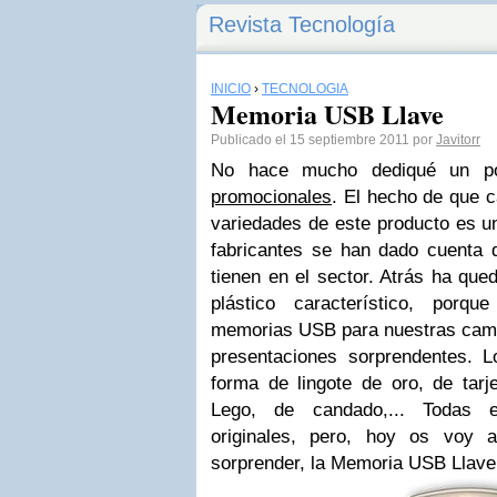
Revista Tecnología
INICIO
›
TECNOLOGÍA
Memoria USB Llave
Publicado el 15 septiembre 2011 por
Javitorr
No hace mucho dediqué un p
promocionales
. El hecho de que 
variedades de este producto es un
fabricantes se han dado cuenta 
tienen en el sector. Atrás ha que
plástico característico, porq
memorias USB para nuestras cam
presentaciones sorprendentes. 
forma de lingote de oro, de tarj
Lego, de candado,... Todas 
originales, pero, hoy os voy
sorprender, la Memoria USB Llave