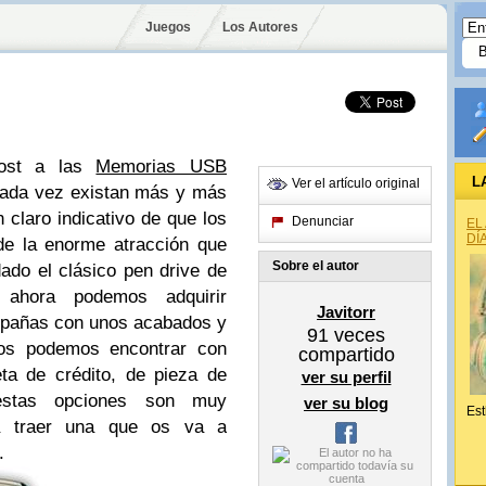
Juegos
Los Autores
ost a las
Memorias USB
L
Ver el artículo original
cada vez existan más y más
 claro indicativo de que los
Denunciar
EL
DÍ
de la enorme atracción que
Sobre el autor
dado el clásico pen drive de
ue ahora podemos adquirir
Javitorr
pañas con unos acabados y
91
veces
Los podemos encontrar con
compartido
eta de crédito, de pieza de
ver su perfil
estas opciones son muy
ver su blog
Est
 a traer una que os va a
.