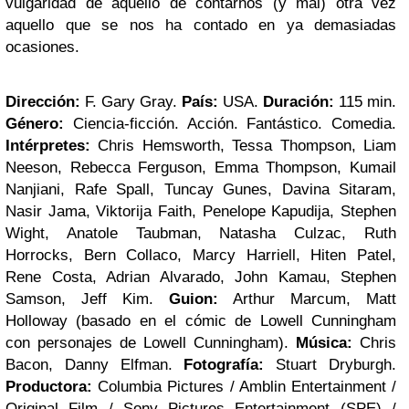
vulgaridad de aquello de contarnos (y mal) otra vez
aquello que se nos ha contado en ya demasiadas
ocasiones.
Dirección:
F. Gary Gray.
País:
USA.
Duración:
115 min.
Género:
Ciencia-ficción. Acción. Fantástico. Comedia.
Intérpretes:
Chris Hemsworth, Tessa Thompson, Liam
Neeson, Rebecca Ferguson, Emma Thompson, Kumail
Nanjiani, Rafe Spall, Tuncay Gunes, Davina Sitaram,
Nasir Jama, Viktorija Faith, Penelope Kapudija, Stephen
Wight, Anatole Taubman, Natasha Culzac, Ruth
Horrocks, Bern Collaco, Marcy Harriell, Hiten Patel,
Rene Costa, Adrian Alvarado, John Kamau, Stephen
Samson, Jeff Kim.
Guion:
Arthur Marcum, Matt
Holloway (basado en el cómic de Lowell Cunningham
con personajes de Lowell Cunningham).
Música:
Chris
Bacon, Danny Elfman.
Fotografía:
Stuart Dryburgh.
Productora:
Columbia Pictures / Amblin Entertainment /
Original Film / Sony Pictures Entertainment (SPE) /