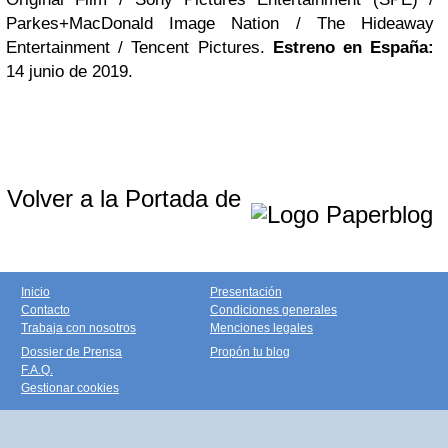
Parkes+MacDonald Image Nation / The Hideaway
Entertainment / Tencent Pictures.
Estreno en España:
14 junio de 2019.
Volver a la Portada de
Inicio
Presentación
Contacto
Condiciones generales
Trabaja con nosotros
Menciones legales
Dossier de Prensa
Propón tu blog
F.A.Q.
Gestionar cookies