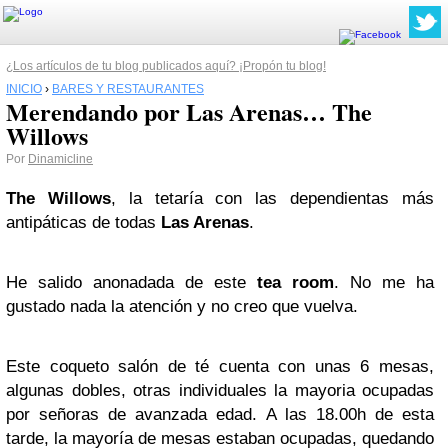
¿Los artículos de tu blog publicados aquí? ¡Propón tu blog!
INICIO
›
BARES Y RESTAURANTES
Merendando por Las Arenas… The
Willows
Por
Dinamicline
The Willows
, la tetaría con las dependientas más
antipáticas de todas
Las Arenas
.
He salido anonadada de este
tea room
. No me ha
gustado nada la atención y no creo que vuelva.
Este coqueto salón de té cuenta con unas 6 mesas,
algunas dobles, otras individuales la mayoria ocupadas
por señoras de avanzada edad. A las 18.00h de esta
tarde, la mayoría de mesas estaban ocupadas, quedando