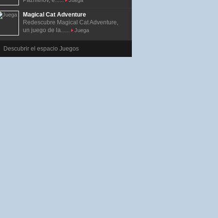
Pázhitnov, e......
Juega
Magical Cat Adventure
Redescubre Magical Cat Adventure,
un juego de la......
Juega
Descubrir el espacio Juegos