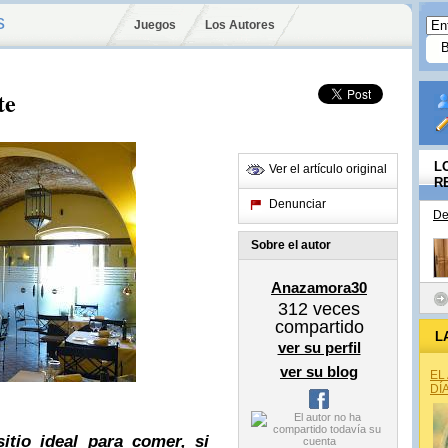
s
Juegos
Los Autores
te
L
Ver el artículo original
R
Denunciar
De
Sobre el autor
Anazamora30
312
veces
compartido
L
ver su perfil
ver su blog
EL
DÍ
itio ideal para comer, si