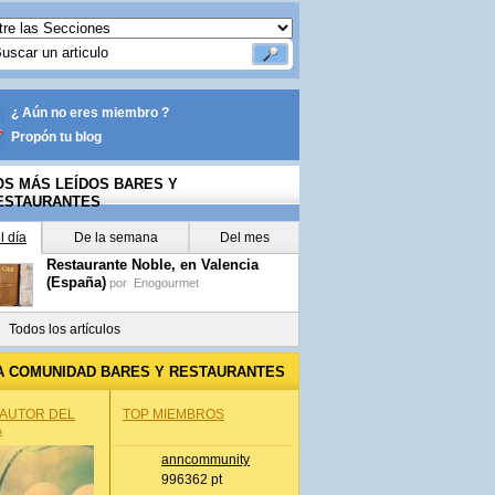
¿ Aún no eres miembro ?
Propón tu blog
OS MÁS LEÍDOS BARES Y
ESTAURANTES
l día
De la semana
Del mes
Restaurante Noble, en Valencia
(España)
por
Enogourmet
Todos los artículos
A COMUNIDAD BARES Y RESTAURANTES
 AUTOR DEL
TOP MIEMBROS
A
anncommunity
996362 pt