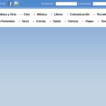
s en
Seudónimo
Contraseña
ltura y Ocio
Cine
Música
Libros
Comunicación
Tecnol
n Femenino
Sexo
Cocina
Salud
Ciencia
Viajes
Ten