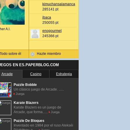
kimuchansalamanca
285141 pt
jbaca
250055 pt
her A.l.
enogourmet
245366 pt
Todo sobre él
Hazte miembro
UEGOS EN ES.PAPERBLOG.COM
Arcade
Casino
Estrategia
Puzzle Bobble
Un clásico juego de Arcade. ......
Juega
Karate Blazers
Karate Blazers es un juego de
Arcade, que forma......
Juega
Puzzle De Bloques
Inventado en 1984 por el ruso Alekséi