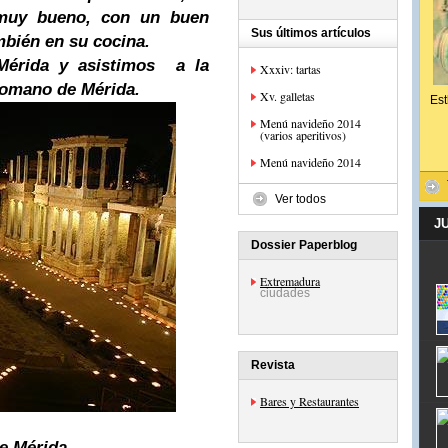
 muy bueno, con un buen
Sus últimos artículos
ambién en su cocina.
Mérida y asistimos a la
Xxxiv: tartas
Romano de Mérida.
Xv. galletas
Est
Menú navideño 2014
(varios aperitivos)
Menú navideño 2014
Ver todos
J
Dossier Paperblog
Extremadura
ciudades
Revista
Bares y Restaurantes
e Mérida