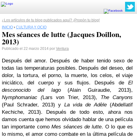
¿Los artículos de tu blog publicados aquí? ¡Propón tu blog!
INICIO
›
CULTURA Y OCIO
Mes séances de lutte (Jacques Doillon,
2013)
Publicado el 22 marzo 2014 por
Ventura
Después del amor. Después de haber tenido sexo de
todas las temperaturas posibles. Después del deseo, del
dolor, la tortura, el porno, la muerte, los celos, el viaje
iniciático, del cuerpo y sus flujos. Después de
El
desconocido del lago
(Alain Guiraudie, 2013),
Nymphomaniac
(
Lars von Trier, 2013),
The Canyons
(Paul Schrader, 2013) y
La vida de Adèle
(Abdellatif
Kechiche, 2013). Después de todo esto, ahora nos
damos cuenta que hemos olvidado hablar de una película
tan importante como
Mes séances de lutte
. O lo que es
lo mismo, el amor como combate en la última película de