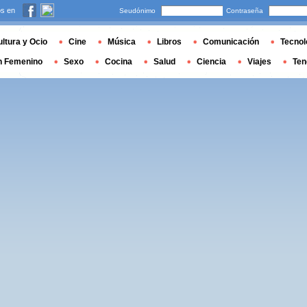
s en
Seudónimo
Contraseña
ltura y Ocio
Cine
Música
Libros
Comunicación
Tecnol
n Femenino
Sexo
Cocina
Salud
Ciencia
Viajes
Ten