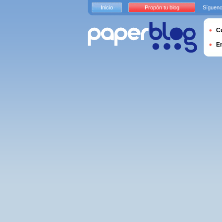
Inicio
Propón tu blog
Sígueno
Cu
E