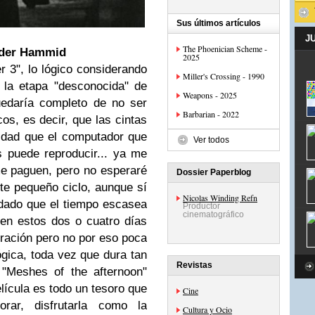
Sus últimos artículos
J
The Phoenician Scheme -
nder Hammid
2025
r 3", lo lógico considerando
Miller's Crossing - 1990
la etapa "desconocida" de
Weapons - 2025
uedaría completo de no ser
Barbarian - 2022
os, es decir, que las cintas
idad que el computador que
Ver todos
 puede reproducir... ya me
e paguen, pero no esperaré
Dossier Paperblog
te pequeño ciclo, aunque sí
Nicolas Winding Refn
 dado que el tiempo escasea
Productor
cinematográfico
, en estos dos o cuatro días
ración pero no por eso poca
ógica, toda vez que dura tan
Revistas
"Meshes of the afternoon"
elícula es todo un tesoro que
Cine
rar, disfrutarla como la
Cultura y Ocio