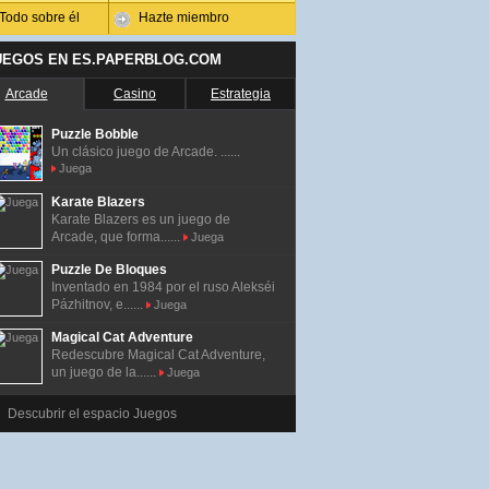
Todo sobre él
Hazte miembro
UEGOS EN ES.PAPERBLOG.COM
Arcade
Casino
Estrategia
Puzzle Bobble
Un clásico juego de Arcade. ......
Juega
Karate Blazers
Karate Blazers es un juego de
Arcade, que forma......
Juega
Puzzle De Bloques
Inventado en 1984 por el ruso Alekséi
Pázhitnov, e......
Juega
Magical Cat Adventure
Redescubre Magical Cat Adventure,
un juego de la......
Juega
Descubrir el espacio Juegos