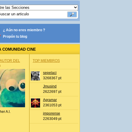
¿ Aún no eres miembro ?
Propón tu blog
A COMUNIDAD CINE
 AUTOR DEL
TOP MIEMBROS
A
sepelaci
3268367 pt
Jmusind
2622697 pt
Agramar
2361053 pt
her A.l.
jmporense
2263049 pt