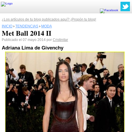
¿Los artículos de tu blog publicados aquí? ¡Propón tu blog!
INICIO
›
TENDENCIAS
›
MODA
Met Ball 2014 II
Publicado el 07 mayo 2014 por
Cristinitar
Adriana Lima
de Givenchy