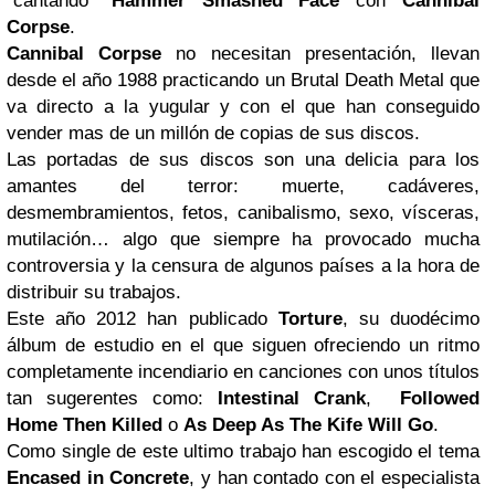
“cantando”
Hammer Smashed Face
con
Cannibal
Corpse
.
Cannibal Corpse
no necesitan presentación, llevan
desde el año 1988 practicando un Brutal Death Metal que
va directo a la yugular y con el que han conseguido
vender mas de un millón de copias de sus discos.
Las portadas de sus discos son una delicia para los
amantes del terror: muerte, cadáveres,
desmembramientos, fetos, canibalismo, sexo, vísceras,
mutilación… algo que siempre ha provocado mucha
controversia y la censura de algunos países a la hora de
distribuir su trabajos.
Este año 2012 han publicado
Torture
, su duodécimo
álbum de estudio en el que siguen ofreciendo un ritmo
completamente incendiario en canciones con unos títulos
tan sugerentes como:
Intestinal Crank
,
Followed
Home Then Killed
o
As Deep As The Kife Will Go
.
Como single de este ultimo trabajo han escogido el tema
Encased in Concrete
, y han contado con el especialista