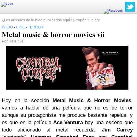
¿Los artículos de tu blog publicados aquí? ¡Propón tu blog!
INICIO
›
CINE
›
TERROR
Metal music & horror movies vii
Por
Hatelove
Hoy en la sección
Metal Music & Horror Movies
,
vamos a hablar de una película que no es de terror
aunque su protagonista me produce bastante repelús, y
es que en la película
Ace Ventura
hay una escena que
todo aficionado al metal recuerda:
Jim Carrey