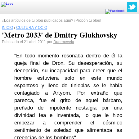
¿Los artículos de tu blog publicados aquí? ¡Propón tu blog!
INICIO
›
CULTURA Y OCIO
'Metro 2033' de Dmitry Glukhovsky
Publicado el 21 abril 2011 por
Duermevela
"En todo momento resonaba dentro de él la
queja final de Dron. Su desesperación, su
decepción, su incapacidad para creer que el
hombre estuviera solo en este mundo
espantoso y lleno de tinieblas se le había
contagiado a Artyom. Por extraño que
parezca, fue el grito de aquel bárbaro,
preñado de impotente nostalgia por una
divinidad fea e inventada, lo que le hizo
empezar a comprender el cósmico
sentimiento de soledad que alimentaba las
creencias de los hombres"