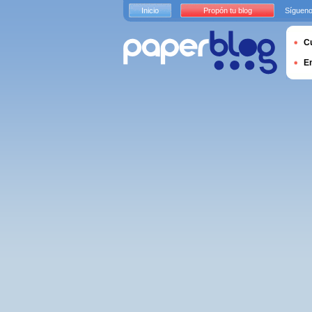
Inicio
Propón tu blog
Sígueno
Cu
E