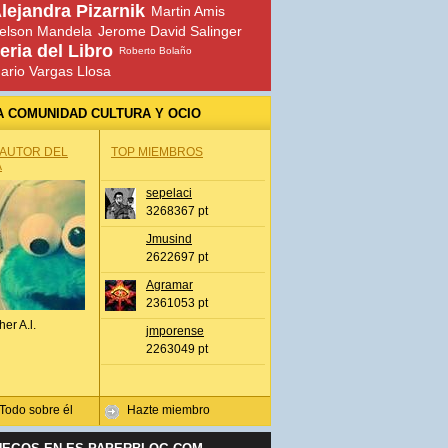
lejandra Pizarnik
Martin Amis
elson Mandela
Jerome David Salinger
eria del Libro
Roberto Bolaño
ario Vargas Llosa
A COMUNIDAD CULTURA Y OCIO
 AUTOR DEL
TOP MIEMBROS
A
sepelaci
3268367 pt
Jmusind
2622697 pt
Agramar
2361053 pt
her A.l.
jmporense
2263049 pt
Todo sobre él
Hazte miembro