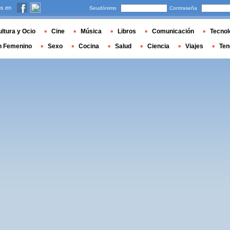
s en
Seudónimo
Contraseña
ltura y Ocio
Cine
Música
Libros
Comunicación
Tecnol
n Femenino
Sexo
Cocina
Salud
Ciencia
Viajes
Ten