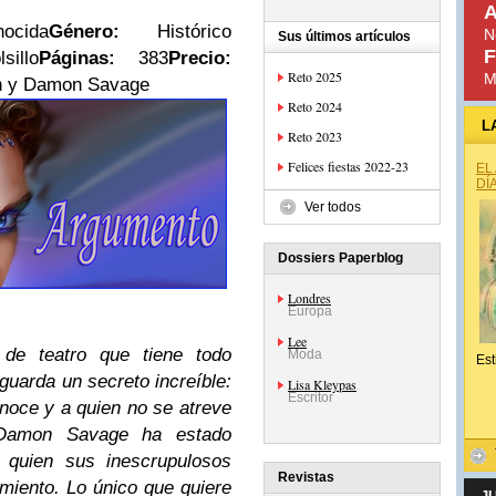
A
ocida
Género:
Histórico
N
Sus últimos artículos
F
illo
Páginas:
383
Precio:
Reto 2025
M
th y Damon Savage
Reto 2024
L
Reto 2023
Felices fiestas 2022-23
EL
DÍ
Ver todos
Dossiers Paperblog
Londres
Europa
Lee
 de teatro que tiene todo
Moda
Est
guarda un secreto increíble:
Lisa Kleypas
Escritor
noce y a quien no se atreve
 Damon Savage ha estado
 quien sus inescrupulosos
Revistas
miento. Lo único que quiere