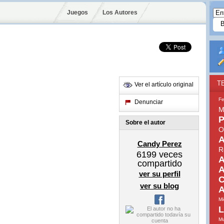
Juegos
Los Autores
T
Ver el artículo original
Fe
Denunciar
M
P
Sobre el autor
O
A
Candy Perez
R
6199
veces
A
compartido
A
ver su perfil
C
ver su blog
A
Mi
L
Mu