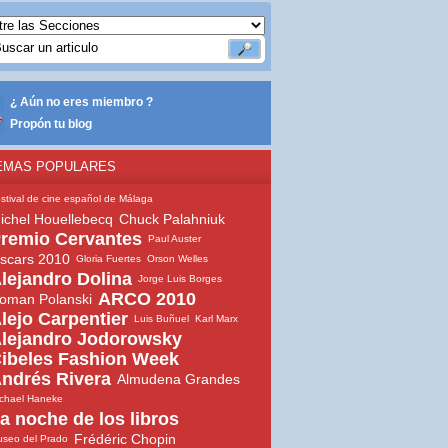
¿ Aún no eres miembro ?
Propón tu blog
EMAS POPULARES
stival de cine español de Málaga
ichel Houellebecq
Chuck Palahniuk
remio Cervantes
Paul Auster
scars 2010
Gloria Fuertes
Orson Welles
lejandro Dolina
Jorge Luis Borges
ARCO 2010
oman Polanski
lejo Carpentier
Luis Buñuel
Karl Marx
lejandro Jodorowsky
ibeles Fashion Week
ndrés Rivera
Almudena Grandes
chael Haneke
a noche de los libros
Frédéric Chopin
seo del Prado