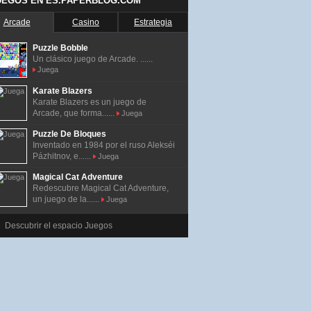
UEGOS EN ES.PAPERBLOG.COM
Arcade
Casino
Estrategia
Puzzle Bobble
Un clásico juego de Arcade. ......
Juega
Karate Blazers
Karate Blazers es un juego de
Arcade, que forma......
Juega
Puzzle De Bloques
Inventado en 1984 por el ruso Alekséi
Pázhitnov, e......
Juega
Magical Cat Adventure
Redescubre Magical Cat Adventure,
un juego de la......
Juega
Descubrir el espacio Juegos