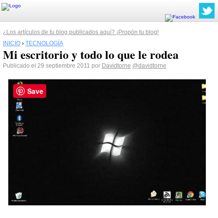
¿Los artículos de tu blog publicados aquí? ¡Propón tu blog!
INICIO
›
TECNOLOGÍA
Mi escritorio y todo lo que le rodea
Publicado el 29 septiembre 2011 por
Davidtorne
@davidtorne
Save