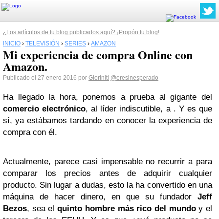
¿Los artículos de tu blog publicados aquí? ¡Propón tu blog!
INICIO
›
TELEVISIÓN
›
SERIES
›
AMAZON
Mi experiencia de compra Online con
Amazon.
Publicado el 27 enero 2016 por
Gloriniti
@eresinesperado
Ha llegado la hora, ponemos a prueba al gigante del
comercio electrónico
, al líder indiscutible, a . Y es que
sí, ya estábamos tardando en conocer la experiencia de
compra con él.
Actualmente, parece casi impensable no recurrir a para
comparar los precios antes de adquirir cualquier
producto. Sin lugar a dudas, esto la ha convertido en una
máquina de hacer dinero, en que su fundador
Jeff
Bezos
, sea el
quinto hombre más rico del mundo
y el