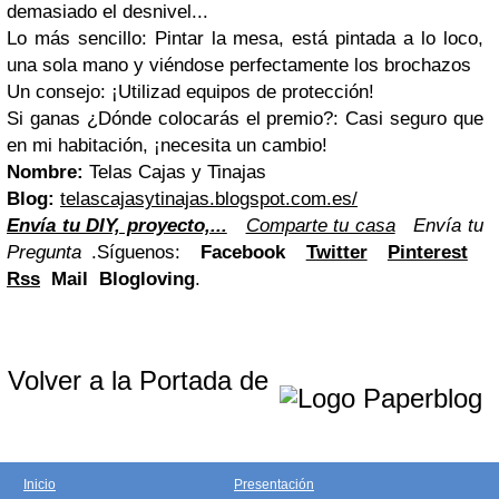
demasiado el desnivel...
Lo más sencillo: Pintar la mesa, está pintada a lo loco,
una sola mano y viéndose perfectamente los brochazos
Un consejo: ¡Utilizad equipos de protección!
Si ganas ¿Dónde colocarás el premio?: Casi seguro que
en mi habitación, ¡necesita un cambio!
Nombre:
Telas Cajas y Tinajas
Blog:
telascajasytinajas.blogspot.com.es/
Envía tu DIY, proyecto,...
Comparte tu casa
Envía tu
Pregunta
.Síguenos:
Facebook
Twitter
Pinterest
Rss
Mail Blogloving
.
Volver a la Portada de
Inicio
Presentación