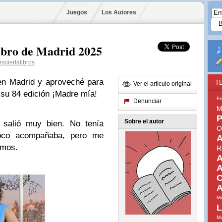
Juegos
Los Autores
libro de Madrid 2025
spiertalibros
en Madrid y aproveché para
T
Ver el artículo original
 su 84 edición ¡Madre mía!
Fe
Denunciar
M
P
Sobre el autor
 salió muy bien. No tenía
O
oco acompañaba, pero me
A
imos.
R
A
A
C
A
Mi
L
Mu