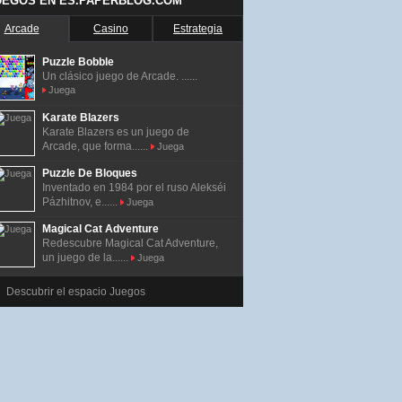
UEGOS EN ES.PAPERBLOG.COM
Arcade
Casino
Estrategia
Puzzle Bobble
Un clásico juego de Arcade. ......
Juega
Karate Blazers
Karate Blazers es un juego de
Arcade, que forma......
Juega
Puzzle De Bloques
Inventado en 1984 por el ruso Alekséi
Pázhitnov, e......
Juega
Magical Cat Adventure
Redescubre Magical Cat Adventure,
un juego de la......
Juega
Descubrir el espacio Juegos