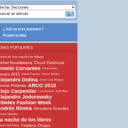
¿ Aún no eres miembro ?
Propón tu blog
EMAS POPULARES
stival de cine español de Málaga
ichel Houellebecq
Chuck Palahniuk
remio Cervantes
Paul Auster
scars 2010
Gloria Fuertes
Orson Welles
lejandro Dolina
Jorge Luis Borges
ARCO 2010
oman Polanski
lejo Carpentier
Luis Buñuel
Karl Marx
lejandro Jodorowsky
ibeles Fashion Week
ndrés Rivera
Almudena Grandes
chael Haneke
a noche de los libros
Frédéric Chopin
seo del Prado