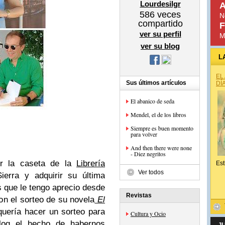
Lourdesilgr
A
586
veces
N
compartido
F
ver su perfil
M
ver su blog
L
EL
Sus últimos artículos
DÍ
El abanico de seda
Mendel, el de los libros
Siempre es buen momento
para volver
And then there were none
- Diez negritos
or la caseta de la
Librería
Est
Ver todos
erra y adquirir su última
 que le tengo aprecio desde
Revistas
n el sorteo de su novela
El
quería hacer un sorteo para
Cultura y Ocio
blog el hecho de habernos