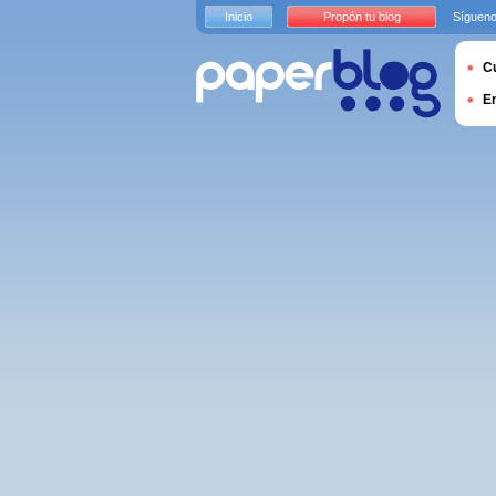
Inicio
Propón tu blog
Sígueno
Cu
E