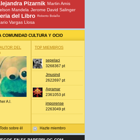
lejandra Pizarnik
Martin Amis
elson Mandela
Jerome David Salinger
eria del Libro
Roberto Bolaño
ario Vargas Llosa
A COMUNIDAD CULTURA Y OCIO
 AUTOR DEL
TOP MIEMBROS
A
sepelaci
3268367 pt
Jmusind
2622697 pt
Agramar
2361053 pt
her A.l.
jmporense
2263049 pt
Todo sobre él
Hazte miembro