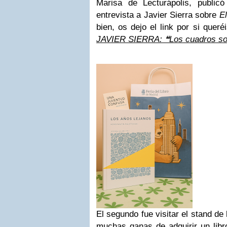
Marisa de Lecturápolis, publi
entrevista a Javier Sierra sobre
E
bien, os dejo el link por si queré
JAVIER SIERRA:
❝
Los cuadros son
El segundo fue visitar el stand de 
muchas ganas de adquirir un libro