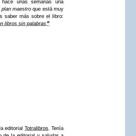
có hace unas semanas una
l plan maestro
que está muy
is saber más sobre el libro:
 libros sin palabras
❞
la editorial
Totralibros
. Tenía
 de la editorial y saludar a