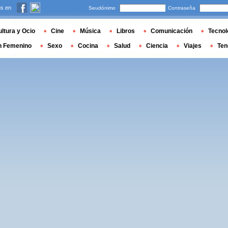
s en
Seudónimo
Contraseña
ltura y Ocio
Cine
Música
Libros
Comunicación
Tecnol
n Femenino
Sexo
Cocina
Salud
Ciencia
Viajes
Ten