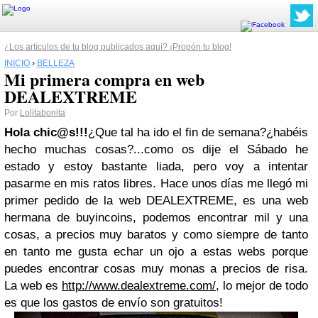
¿Los artículos de tu blog publicados aquí? ¡Propón tu blog!
INICIO
›
BELLEZA
Mi primera compra en web
DEALEXTREME
Por
Lolitabonita
Hola chic@s!!!
¿Que tal ha ido el fin de semana?¿habéis
hecho muchas cosas?...como os dije el Sábado he
estado y estoy bastante liada, pero voy a intentar
pasarme en mis ratos libres. Hace unos días me llegó mi
primer pedido de la web DEALEXTREME, es una web
hermana de buyincoins, podemos encontrar mil y una
cosas, a precios muy baratos y como siempre de tanto
en tanto me gusta echar un ojo a estas webs porque
puedes encontrar cosas muy monas a precios de risa.
La web es
http://www.dealextreme.com/
, lo mejor de todo
es que los gastos de envío son gratuitos!