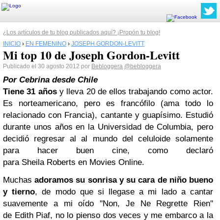
¿Los artículos de tu blog publicados aquí? ¡Propón tu blog!
INICIO
›
EN FEMENINO
›
JOSEPH GORDON-LEVITT
Mi top 10 de Joseph Gordon-Levitt
Publicado el 30 agosto 2012 por
Bebloggera
@bebloggera
Por Cebrina desde Chile
Tiene 31 años
y lleva 20 de ellos trabajando como actor.
Es norteamericano, pero es francófilo (ama todo lo
relacionado con Francia), cantante y guapísimo. Estudió
durante unos años en la Universidad de Columbia, pero
decidió regresar al al mundo del celuloide solamente
para hacer buen cine, como declaró
para Sheila Roberts en Movies Online.
Muchas
adoramos su sonrisa y su cara de niño bueno
y tierno
, de modo que si llegase a mi lado a cantar
suavemente a mi oído ''
Non, Je Ne Regrette Rien''
de Edith Piaf, no lo pienso dos veces y me embarco a la