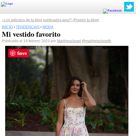
¿Los artículos de tu blog publicados aquí? ¡Propón tu blog!
INICIO
›
TENDENCIAS
›
MODA
Mi vestido favorito
Publicado el 19 febrero 2023 por
Marilynscloset
@marilynsclosetb
Save