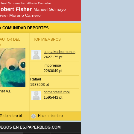
chael Schumacher
Alberto Contador
obert Fisher
Manuel Golmayo
avier Moreno Carnero
A COMUNIDAD DEPORTES
 AUTOR DEL
TOP MIEMBROS
A
cupcakeshermosos
2427175 pt
jmporense
2263049 pt
Rafael
1987503 pt
her A.l.
comentaelfutbol
1595442 pt
Todo sobre él
Hazte miembro
UEGOS EN ES.PAPERBLOG.COM