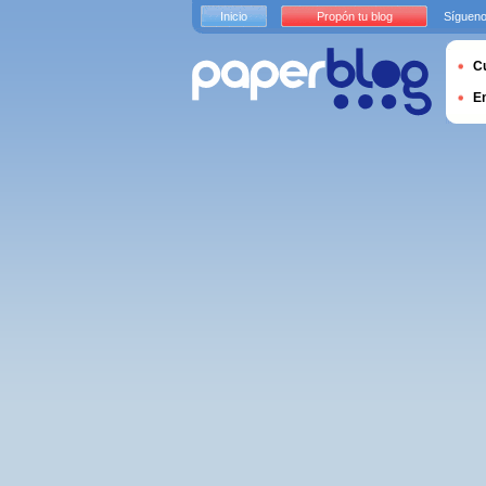
Inicio
Propón tu blog
Sígueno
Cu
E