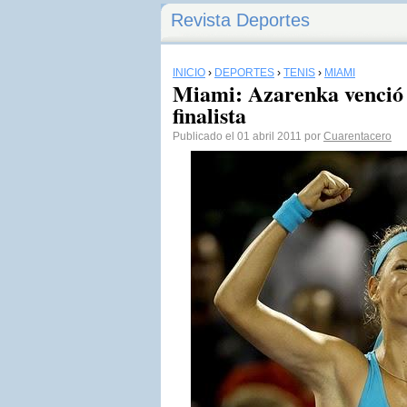
Revista Deportes
INICIO
›
DEPORTES
›
TENIS
›
MIAMI
Miami: Azarenka venció 
finalista
Publicado el 01 abril 2011 por
Cuarentacero