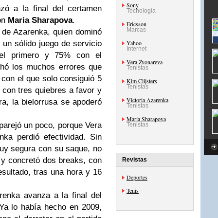
Sony
zó a la final del certamen
Tecnología
on
Maria Sharapova
.
Ericsson
Marcas
o de Azarenka, quien dominó
 un sólido juego de servicio
Yahoo
Internet
el primero y 75% con el
Vera Zvonareva
hó los muchos errores que
Tenistas
con el que solo consiguió 5
Kim Clijsters
Tenistas
 con tres quiebres a favor y
Victoria Azarenka
a, la bielorrusa se apoderó
Tenistas
Maria Sharapova
parejó un poco, porque
Vera
Tenistas
ka perdió efectividad. Sin
muy segura con su saque, no
 y concretó dos
breaks
, con
Revistas
esultado, tras una hora y 16
Deportes
Tenis
enka avanza a la final del
 Ya lo había hecho en 2009,