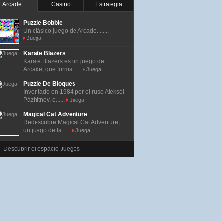
Arcade
Casino
Estrategia
Puzzle Bobble
Un clásico juego de Arcade. ......
Juega
Karate Blazers
Karate Blazers es un juego de
Arcade, que forma......
Juega
Puzzle De Bloques
Inventado en 1984 por el ruso Alekséi
Pázhitnov, e......
Juega
Magical Cat Adventure
Redescubre Magical Cat Adventure,
un juego de la......
Juega
Descubrir el espacio Juegos