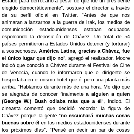
Estado para derrocarlo a pesar de que fue un presidente
elegido democráticamente”, sostuvo el director a través
de su perfil oficial en Twitter.
“Antes de que nos
animaran a lanzarnos a la guerra de Irak, los medios de
comunicación estadounidenses estaban ocupados
espoleando la deposición de Chávez. Un total de 54
países permitieron a Estados Unidos detener (y torturar)
a sospechosos.
América Latina, gracias a Chávez, fue
el único lugar que dijo no
“, agregó el realizador.
Moore
indicó que conoció a Chávez durante el Festival de Cine
de Venecia, cuando le informaron que el dirigente se
hospedaba en el mismo hotel que él pero una planta más
arriba.
“Hablamos durante más de una hora. Me dijo que
se alegraba de conocer finalmente
a alguien a quien
(George W.)
Bush
odiaba más que a él
“, indicó.
El
cineasta comentó que decidió recordar la figura de
Chávez porque la gente “
no escuchará muchas cosas
buenas sobre él
en los medios estadounidenses durante
los próximos días”.
“Pensé en decir un par de cosas