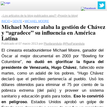
¿Los artículos de tu blog publicados aquí? ¡Propón tu blog!
INICIO
›
GENTE
›
MICHAEL MOORE
Michael Moore alaba la gestión de Chávez
y “agradece” su influencia en América
Latina
Publicado el 07 marzo 2013 por
Plusfarandula
@PlusFarandula
El cineasta estadounidense Michael Moore, ganador del
Óscar al mejor documental en 2003 por “Bowling for
Columbine”,
no dudó en glorificar la figura del
presidente de Venezuela, Hugo Chávez
, fallecido este
martes, como un adalid de los pobres.
“Hugo Chávez
declaró que el petróleo pertenecía al pueblo. Usó los
dólares obtenidos para eliminar el 75 por ciento de la
pobreza extrema (del país) y proveer un sistema
sanitario y educación gratis para todos.
Eso lo convirtió
en peligroso
. Estados Unidos aprobó un golpe de