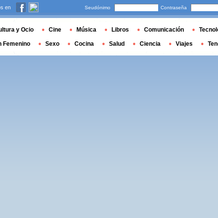
s en
Seudónimo
Contraseña
ltura y Ocio
Cine
Música
Libros
Comunicación
Tecnol
n Femenino
Sexo
Cocina
Salud
Ciencia
Viajes
Ten