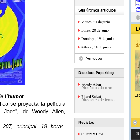
Sus últimos artículos
Martes, 21 de junio
L
Lunes, 20 de junio
Domingo, 19 de junio
EL
DÍ
Sábado, 18 de junio
Ver todos
Dossiers Paperblog
Woody Allen
Directores de cine
Est
de l’humor
Ricard Salvat
Directores de teatro
ico se proyecta la película
e Jade”, de Woody Allen,
Revistas
207, principal. 19 horas.
Cultura y Ocio
J