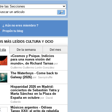
¿ Aún no eres miembro ?
Propón tu blog
OS MÁS LEÍDOS CULTURA Y OCIO
l día
De la semana
Del mes
«Cosmos y Psique. Indicios
para una nueva visión del
mundo», de Richard Tarnas
por
Guillermo Guillermo Lorén González
The Waterboys - Come back to
Galway (2026)
por
Savoytruffle
Hispanidad 2026 en Madrid:
conciertos de Sebastián Yatra y
Marta Sánchez en la Plaza de
España en octubre
por
David
Gallardo
Músicos argentos - Odisea
Tango XXII: el grito de rebeldía