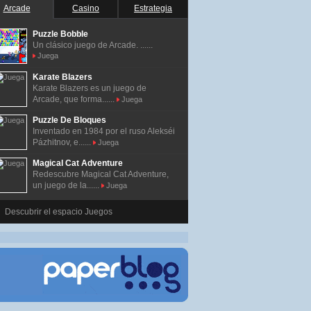
Arcade
Casino
Estrategia
Puzzle Bobble
Un clásico juego de Arcade. ......
Juega
Karate Blazers
Karate Blazers es un juego de
Arcade, que forma......
Juega
Puzzle De Bloques
Inventado en 1984 por el ruso Alekséi
Pázhitnov, e......
Juega
Magical Cat Adventure
Redescubre Magical Cat Adventure,
un juego de la......
Juega
Descubrir el espacio Juegos