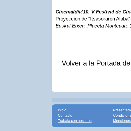
Cinemaldia’10. V Festival de C
Proyección de “Itsasoraren Alaba”
Euskal Etxea
. Placeta Montcada, 1
Volver a la Portada d
Inicio
Presentaci
Contacto
Condicione
Trabaja con nosotros
Menciones 