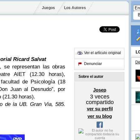
Juegos
Los Autores
L
Ver el artículo original
morial Ricard Salvat
De
Denunciar
o, se representan las obras
atre AIET (12.30 horas),
Sobre el autor
 facultad de Psicología (18
Don Juan al Desnudo”, por
Josep
3
veces
o (21.30 horas).
compartido
ico de la UB. Gran Via, 585.
ver su perfil
ver su blog