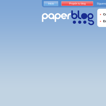
Inicio
Propón tu blog
Sígueno
Cu
E