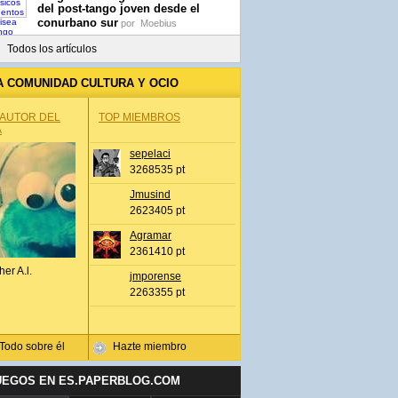
del post-tango joven desde el
conurbano sur
por
Moebius
Todos los artículos
A COMUNIDAD CULTURA Y OCIO
 AUTOR DEL
TOP MIEMBROS
A
sepelaci
3268535 pt
Jmusind
2623405 pt
Agramar
2361410 pt
her A.l.
jmporense
2263355 pt
Todo sobre él
Hazte miembro
UEGOS EN ES.PAPERBLOG.COM