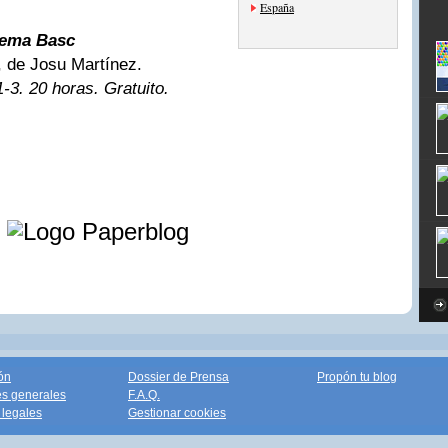
España
inema Basc
, de Josu Martínez.
-3. 20 horas. Gratuito.
e
ón
Dossier de Prensa
Propón tu blog
s generales
F.A.Q.
legales
Gestionar cookies