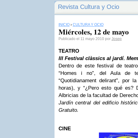
Revista Cultura y Ocio
INICIO
›
CULTURA Y OCIO
Miércoles, 12 de mayo
Publicado el 11 mayo 2010 por
Josep
TEATRO
III Festival clàssics al jardí. Me
Dentro de este festival de teatr
“Homes i no”, del Aula de te
“Quotidianament delirant”, por la
horas), y “¿Pero esto qué es? 
Albricias de la facultad de Derech
Jardín central del edificio histór
Gratuito.
CINE