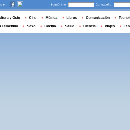
s en
Seudónimo
Contraseña
ltura y Ocio
Cine
Música
Libros
Comunicación
Tecnol
n Femenino
Sexo
Cocina
Salud
Ciencia
Viajes
Ten