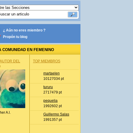
¿ Aún no eres miembro ?
Propón tu blog
A COMUNIDAD EN FEMENINO
 AUTOR DEL
TOP MIEMBROS
A
martaelen
10127034 pt
tururu
2717479 pt
pequelia
1992602 pt
her A.l.
Guillermo Salas
1991357 pt