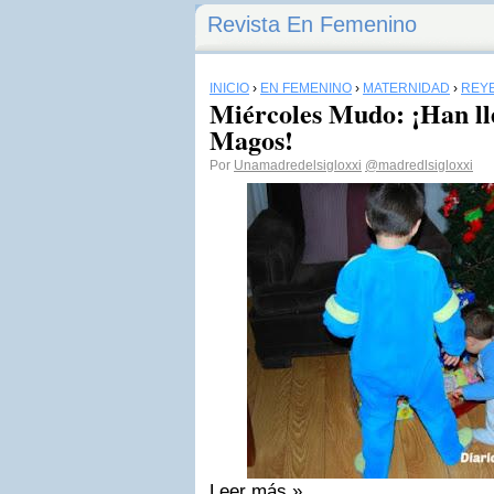
Revista En Femenino
INICIO
›
EN FEMENINO
›
MATERNIDAD
›
REY
Miércoles Mudo: ¡Han ll
Magos!
Por
Unamadredelsigloxxi
@madredlsigloxxi
Leer más »