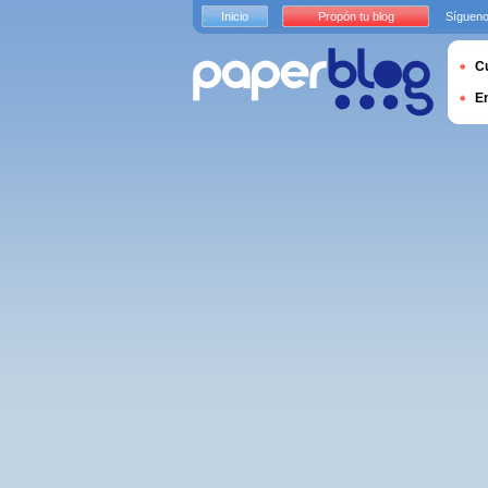
Inicio
Propón tu blog
Sígueno
Cu
E