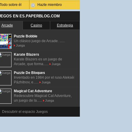
Todo sobre él
Hazte miembro
UEGOS EN ES.PAPERBLOG.COM
Arcade
Casino
Estrategia
Puzzle Bobble
Un clásico juego de Arcade. ......
Juega
Karate Blazers
Karate Blazers es un juego de
Arcade, que forma......
Juega
Puzzle De Bloques
Inventado en 1984 por el ruso Alekséi
Pázhitnov, e......
Juega
Magical Cat Adventure
Redescubre Magical Cat Adventure,
un juego de la......
Juega
Descubrir el espacio Juegos