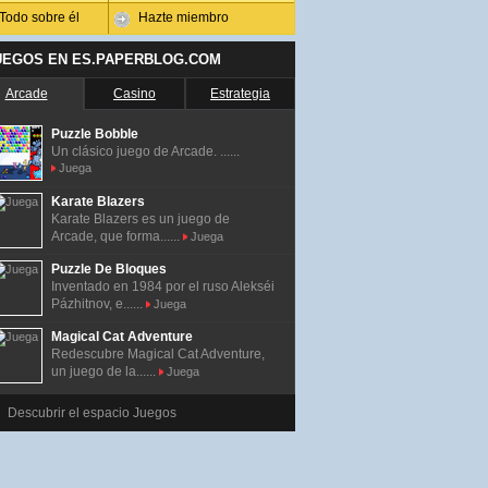
Todo sobre él
Hazte miembro
UEGOS EN ES.PAPERBLOG.COM
Arcade
Casino
Estrategia
Puzzle Bobble
Un clásico juego de Arcade. ......
Juega
Karate Blazers
Karate Blazers es un juego de
Arcade, que forma......
Juega
Puzzle De Bloques
Inventado en 1984 por el ruso Alekséi
Pázhitnov, e......
Juega
Magical Cat Adventure
Redescubre Magical Cat Adventure,
un juego de la......
Juega
Descubrir el espacio Juegos