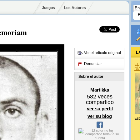
Juegos
Los Autores
memoriam
L
Ver el artículo original
Denunciar
EL
DÍ
Sobre el autor
Martikka
582
veces
compartido
ver su perfil
ver su blog
Est