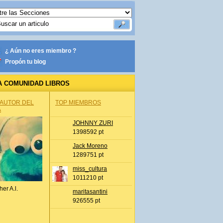
¿ Aún no eres miembro ?
Propón tu blog
A COMUNIDAD LIBROS
 AUTOR DEL
TOP MIEMBROS
A
JOHNNY ZURI
1398592 pt
Jack Moreno
1289751 pt
miss_cultura
1011210 pt
her A.l.
maritasantini
926555 pt