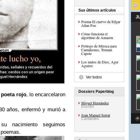
Sus últimos artículos
J
Poema El cuervo de Edgar
Allan Poe
Cómo funciona el
algoritmo de Amazon
Prólogo de Música para
Camaleones, Truman
Capote
Los nietos de Dios, Ager
Aguirre
Ver todos
Dossiers Paperblog
o
poeta rojo
, lo encarcelaron
Miguel Hernández
Escritor
30 años, enfermó y murió a
Joan Manuel Serrat
Cantantes
su nacimiento seguimos
e poemas.