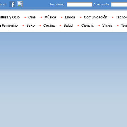
s en
Seudónimo
Contraseña
ltura y Ocio
Cine
Música
Libros
Comunicación
Tecnol
n Femenino
Sexo
Cocina
Salud
Ciencia
Viajes
Ten