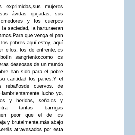
 exprimidas,
sus mujeres
sus ávidas quijadas, sus
comedores y los cuerpos
la saciedad, la hartura
eran
 amos.
Para que venga el pan
los pobres aquí estoy, aquí
 ellos, los de enfrente,
los
otín sangriento:
como los
eras deseosas de un mundo
bre han sido para el pobre
su cantidad los panes.
Y el
s rebaños
de cuervos, de
Hambrientamente lucho yo,
ices y heridas, señales y
tra tantas barrigas
gen peor que el de los
ja y brutalmente,
más abajo
seréis atravesados por esta