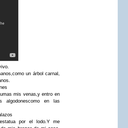
vivo.
manos,
como un árbol carnal,
anos.
ones
pumas mis venas,
y entro en
os algodonescomo en las
alazos
statua por el lodo.
Y me