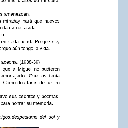
 de mis brazos,de mi casa,
as amanezcan,
a mirada
y hará que nuevos
 la carne talada.
ño
 en cada herida.
Porque soy
orque aún tengo la vida.
 acecha
, (1938-39)
n que a Miguel no pudieron
amortajarlo. Que los tenía
. Como dos faros de luz en
lvo sus escritos y poemas.
 para honrar su memoria.
igos:
despedidme del sol y