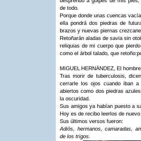
desprendo a golpes de mis pies,
de todo.
Porque donde unas cuencas vací
ella pondrá dos piedras de futur
brazos y nuevas piernas crezcanen
Retoñarán aladas de savia sin oto
reliquias de mi cuerpo que pierdo
como el árbol talado, que retoño:p
MIGUEL HERNÁNDEZ,
El hombre
Tras morir de tuberculosis, dice
cerrarle los ojos cuando iban a 
abiertos como dos piedras azules
la oscuridad.
Sus amigos ya habían puesto a sa
Hoy es de recibo leerlos de nuevo
Sus últimos versos fueron:
Adiós, hermanos, camaradas, am
de los trigos.