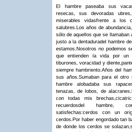
El hambre paseaba sus vacas
resecas, sus devoradas ubres,
miserables vidas
frente a los 
salubres.
Los años de abundancia, 
sólo de aquellos que se llamaban
justo a la dentadura
del hambre de 
estamos.
Nosotros no podemos ser
que entienden la vida por un b
tiburones, voracidad y diente,
pant
siempre hambriento.
Años del ham
sus años.
Sumaban para el otro 
hambre alobadaba sus rapace
tenazas, de lobos, de alacranes.
con todas mis brechas,
cicatr
recuerdos
del hambre, con
satisfechas:
cerdos con un ori
cerdos.
Por haber engordado tan ba
de donde los cerdos se solazan,