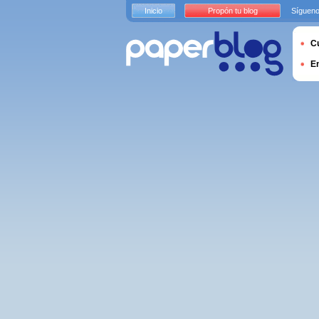
Inicio
Propón tu blog
Sígueno
Cu
E