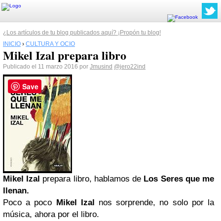
¿Los artículos de tu blog publicados aquí? ¡Propón tu blog!
INICIO
›
CULTURA Y OCIO
Mikel Izal prepara libro
Publicado el 11 marzo 2016 por
Jmusind
@jero22ind
Save
Mikel Izal
prepara libro, hablamos de
Los Seres que me
llenan.
Poco a poco
Mikel Izal
nos sorprende, no solo por la
música, ahora por el libro.