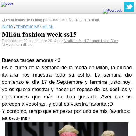
¿Los artículos de tu blog publicados aquí? ¡Propón tu blog!
INICIO
›
TENDENCIAS
›
MILÁN
Milán fashion week ss15
Publicado el 22 septiembre 2014 por
Marikilla Mari Carmen Luna Díaz
@Mypersonalklose
Buenos tardes amores <3
Es el turno de la semana de la moda en Milán, la ciudad
italiana nos muestra todo su estilo. La semana dio
comienzo el día 17 de Septiembre y termina justo hoy,
yo os quiero mostrar y hacer un repaso de los desfiles y
colecciones que más me han gustado. Aver que os
parecen a vosotras, y cual es vuestra favorita ;D
Y como no, tengo que empezar por uno de mis favoritos:
MOSCHINO